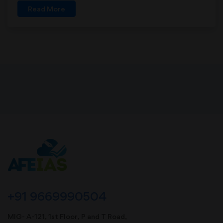
Read More
+91 9669990504
MIG- A-121, 1st Floor, P and T Road,