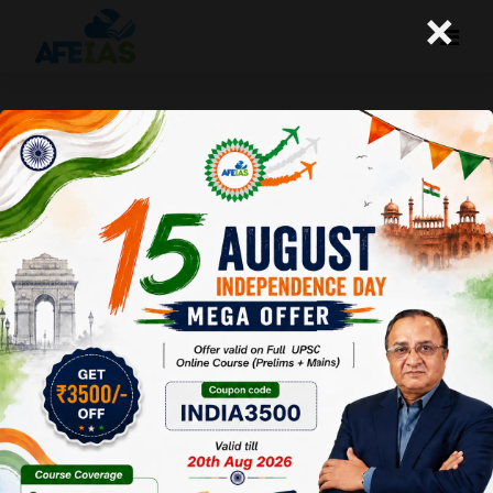
×
अखबार की शक्ति
A+
A-
Afeias
29 May 2026
To Download
Click Here.