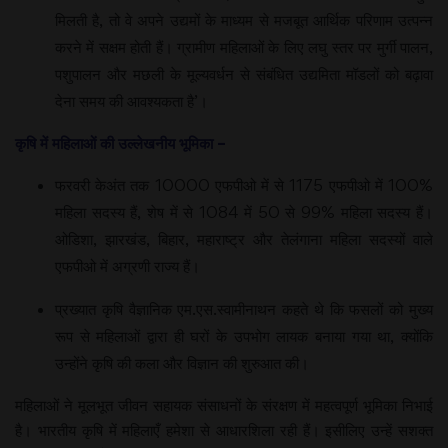
मिलती है, तो वे अपने उद्यमों के माध्‍यम से मजबूत आर्थिक परिणाम उत्‍पन्‍न
करने में सक्षम होती हैं। ग्रामीण महिलाओं के लिए लघु स्‍तर पर मुर्गी पालन,
पशुपालन और मछली के मूल्‍यवर्धन से संबंधित उद्यमिता मॉडलों को बढ़ावा
देना समय की आवश्‍यकता है’।
कृषि में महिलाओं की उल्‍लेखनीय भूमिका –
फरवरी केअंत तक 10000 एफपीओ में से 1175 एफपीओ में 100%
महिला सदस्‍य हैं, शेष में से 1084 में 50 से 99% महिला सदस्‍य हैं।
ओडिशा, झारखंड, बिहार, महाराष्‍ट्र और तेलंगाना महिला सदस्‍यों वाले
एफपीओ में अग्रणी राज्‍य हैं।
प्रख्‍यात कृषि वैज्ञानिक एम.एस.स्‍वामीनाथन कहते थे कि फसलों को मुख्‍य
रूप से महिलाओं द्वारा ही घरों के उपभोग लायक बनाया गया था, क्‍योंकि
उन्‍होंने कृषि की कला और विज्ञान की शुरुआत की।
महिलाओं ने मूलभूत जीवन सहायक संसाधनों के संरक्षण में महत्‍वपूर्ण भूमिका निभाई
है। भारतीय कृषि में महिलाएँ हमेशा से आधारशिला रही हैं। इसीलिए उन्‍हें सशक्‍त