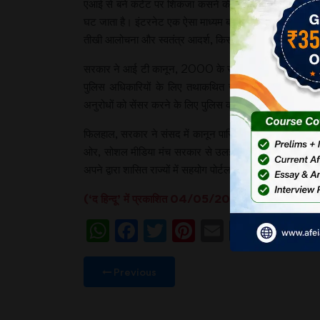
एआई से बने कंटेंट पर शिकंजा कसने की आड़ में सरकार तानाशाही 
घट जाता है। इंटरनेट एक ऐसा माध्‍यम बन गया है, जिसमें हर श्र
तीखी आलोचना और स्‍वतंत्र आदर्श, किसी भी लोकतांत्रिक समाज 
सरकार ने आई टी कानून, 2000 के सेक्‍शन 69ए और 79(3)(बी)
पुलिस अधिकारियों के लिए तथाकथित सहयोग पोर्टल खोला गया 
अनुरोधों को सेंसर करने के लिए पुलिस को अतिरिक्‍त शक्ति दे द
फिलहाल, सरकार ने संसद में कानून पारित करके अपनी इन शक्त
ओर, सोशल मीडिया मंच सरकार से उलझने से कतरा रहे हैं। उन्‍
अपने द्वारा शासित राज्‍यों में सहयोग पोर्टल का जमकर लाभ उठा रह
(‘द हिन्‍दू’ में प्रकाशित 04/05/2026 के संपादकीय पर आ
WhatsApp
Facebook
Twitter
Pinterest
Email
Share
Previous