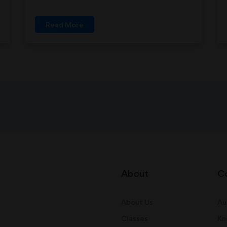
Read More
About
C
About Us
Au
Classes
Kn