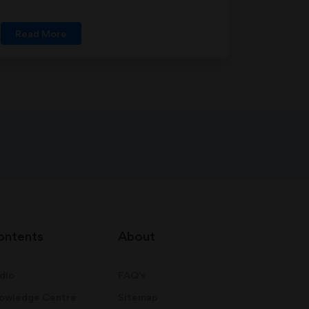
Read More
ontents
About
dio
FAQ's
owledge Centre
Sitemap