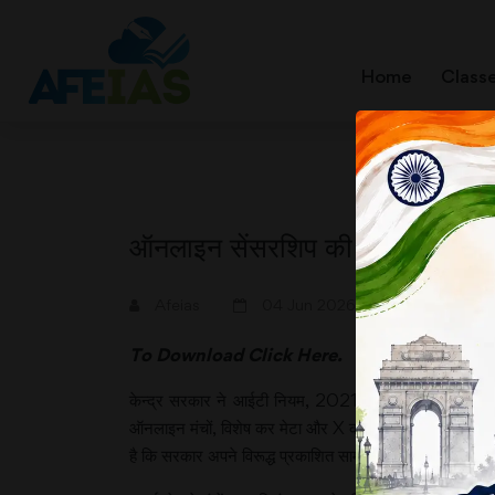
Home
Class
ऑनलाइन सेंसरशिप की ओर बढ़ती स
A+
A-
Afeias
04 Jun 2026
To Download
Click Here.
केन्‍द्र सरकार ने आईटी नियम, 2021 में कुछ बदलाव किए हैं
ऑनलाइन मंचों, विशेष कर मेटा और X को तीन घंटे की समय सीमा के
है कि सरकार अपने विरूद्ध प्रकाशित सामग्री को सेंसर करने का 