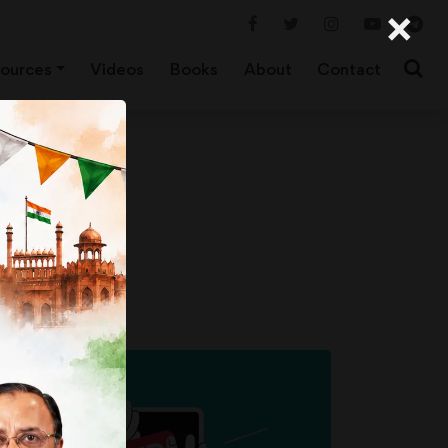
×
ources
Videos
Books
About
Contact