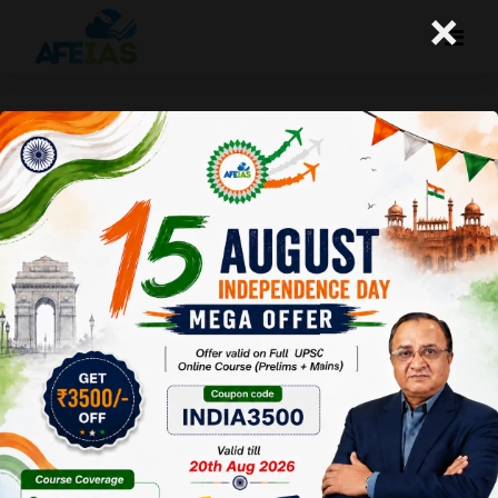
×
महिलाओं की गरिमा के लिए एक प्रयास
A+
A-
Afeias
30 Aug 2019
Date:30-08-19
To Download
Click Here.
तीन
तलाक
पर संसद
द्वारा