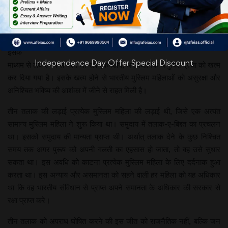
पारित
कानून
अभूतपूर्व
है।
इसके
Independence Day Offer Special Discount
माध्यम से लंबे समय से चली आ रही एकपक्षीय, असंवैधानिक अनुचित प्रथा को खत्म
कर दिया गया है। इसके खत्म होने से भारतीय मुस्लिम महिलाओं को असुरक्षा और
अनिश्चित भविष्य की आशंका में जीने से राहत मिली है।
तीन तलाक की लड़ाई प्रत्येक मुस्लिम महिला की लड़ाई थी, जिसे एक अत्यंत
सामान्य मुस्लिम महिला ने शुरू किया था। समुदाय में तलाक-ए-बिद्दत का प्रचलन
था। इसको समुदाय की मान्यता प्राप्त थी। अर्थात् तलाक देने के कुछ निश्चित
समय तक अगर पुरूष को अपनी गलती का एहसास हो जाता, तो वह उसे सुधार
सकता था। इस अवधि को काटना प्रत्येक मुस्लिम महिला के लिए दर्दनाक हुआ
करता था। इस अन्याय और असमानता को सहने वाली हर महिला को यह अधिकार
था कि वह भारतीय संविधान से प्राप्त अपने समानता के अधिकार की सरकार से
रक्षा प्राप्त करे।
तीन तलाक को अपराध घोषित करने की इस जीत को राजनैतिक नहीं, बल्कि जन