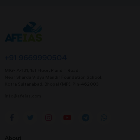
+91 9669990504
MIG- A-121, 1st Floor, P and T Road,
Near Sharda Vidya Mandir Foundation School,
Kotra Sultanabad, Bhopal (MP). Pin-462003
info@afeias.com
About