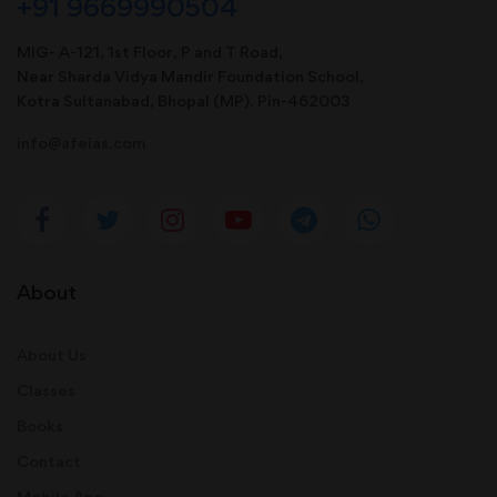
+91 9669990504
MIG- A-121, 1st Floor, P and T Road,
Near Sharda Vidya Mandir Foundation School,
Kotra Sultanabad, Bhopal (MP). Pin-462003
info@afeias.com
About
About Us
Classes
Books
Contact
Mobile App