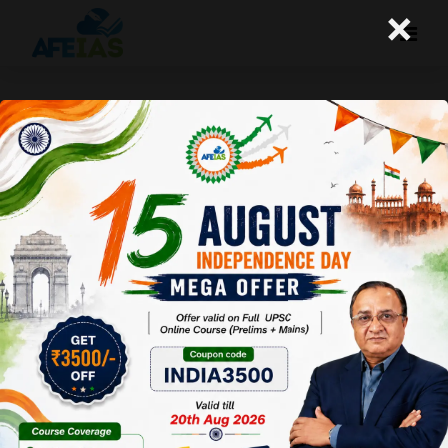
×
दल-बदल कानून की भ्रान्त धारणा
A+
A-
Afeias
24 Jul 2019
Date:24-07-19
To Download
Click Here.
संविधान की दसवीं अनुसूची दलबदल विरोधी
कानून से जुड़ी हुई है। अपने अस्तित्व के 34
सालों में अभी यह कानून सबसे ज्यादा गंभीर
संकट के दौर से गुजर रहा है। अनेक