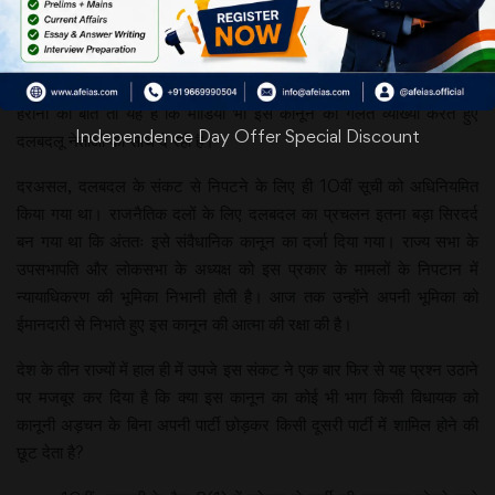
विधायक इस कानून को धता बताकर
सत्तासीन दल मिल रहे हैं। हाल ही में तेलंगाना के विधायकों का टी आर एस दल में
आना, और गोवा के विधायकों का भाजपा में शामिल होना इसके उदाहरण हैं।
कर्नाटक में भी विधायकों के बड़ी संख्या में इस्तीफे से घोर संकट उत्पन्न हो गया है।
हैरानी की बात तो यह है कि मीडिया भी इस कानून की गलत व्याख्या करते हुए
Independence Day Offer Special Discount
दलबदलू नेताओं का साथ दे रही है।
दरअसल, दलबदल के संकट से निपटने के लिए ही 10वीं सूची को अधिनियमित
किया गया था। राजनैतिक दलों के लिए दलबदल का प्रचलन इतना बड़ा सिरदर्द
बन गया था कि अंततः इसे संवैधानिक कानून का दर्जा दिया गया। राज्य सभा के
उपसभापति और लोकसभा के अध्यक्ष को इस प्रकार के मामलों के निपटान में
न्यायाधिकरण की भूमिका निभानी होती है। आज तक उन्होंने अपनी भूमिका को
ईमानदारी से निभाते हुए इस कानून की आत्मा की रक्षा की है।
देश के तीन राज्यों में हाल ही में उपजे इस संकट ने एक बार फिर से यह प्रश्न उठाने
पर मजबूर कर दिया है कि क्या इस कानून का कोई भी भाग किसी विधायक को
कानूनी अड़चन के बिना अपनी पार्टी छोड़कर किसी दूसरी पार्टी में शामिल होने की
छूट देता है?