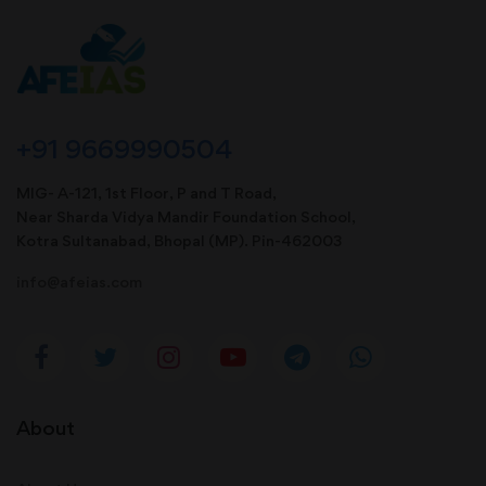
+91 9669990504
MIG- A-121, 1st Floor, P and T Road,
Near Sharda Vidya Mandir Foundation School,
Kotra Sultanabad, Bhopal (MP). Pin-462003
info@afeias.com
About