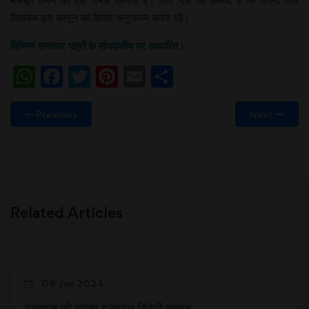
मजबूत करने का एक गंभीर प्रयास है। अतः देश को उम्मीद है कि सांसद और
विधायक इस कानून का बेहतर अनुपालन करते रहें।
विभिन्न समाचार पत्रों के संपादकीय पर आधारित।
WhatsApp
Facebook
Twitter
Pinterest
Email
Share
Previous
Next
Related Articles
09 Jun 2024
दलबदल को बढ़ाता दलबदल विरोधी कानून