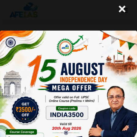
×
15-11-2025 (Important News
Clippings)
A+
A-
Afeias
15 Nov 2025
To Download
Click Here.