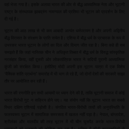
वहां भेजा गया है। इसके अलावा भारत की ओर से बौद्ध आध्यात्मिक नेता और भूटानी
राष्ट्र के संस्थापक झाबद्रुंग नामग्याल की प्रतिमा भी भूटान को प्रदर्शन के लिए
दी गई है।
भूटान की आठ लाख से भी कम आबादी अत्यंत धर्मपरायण है और अपनी अद्वितीय
बौद्ध विरासत के संरक्षण के प्रति सचेत है। एशिया में बौद्ध धर्म के प्रचारक के रूप में
उभरकर भारत भूटान के लोगों का दिल और दिमाग जीत रहा है। बिना कहे ही सब
समझते हैं कि जहां नास्तिक चीन ने अधिकृत तिब्बत में बौद्ध धर्म के विरुद्ध सांस्कृतिक
नरसंहार किया, वहीं दूसरी ओर लोकतांत्रिक भारत ने सदियों पुरानी आध्यात्मिक
कुंजी को संरक्षित किया। इसीलिए मोदी अपनी इस भूटान यात्रा में एक विशेष
‘वैश्विक शांति प्रार्थना’ समारोह में भी भाग ले रहे हैं, जो दोनों देशों की सरकारें साझा
तौर पर आयोजित कर रही हैं।
भारत की रणनीति इन सभी आयामों पर ध्यान देने की है, ताकि भूटानी समाज में कोई
भारत विरोधी गुट न सक्रिय होने पाए। यह संयोग नहीं कि भूटान भारत का सबसे
स्थिर दक्षिण एशियाई पड़ोसी है। संगठित भारत-विरोधी तत्वों की अनुपस्थिति के
फलस्वरूप भूटान में सामाजिक समरसता में खलल नहीं पड़ा है। नेपाल, बांग्लादेश,
श्रीलंका और मालदीव की तरह भूटान में भी चीन घुसपैठ करके भारत-विरोधी
भावनाओं को भड़काने की कोशिश कर रहा है। भविष्य में चीनी कारस्तानियों से