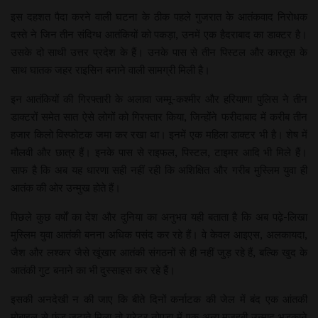
इस दहशत पैदा करने वाली घटना के ठीक पहले गुजरात के आतंकवाद निरोधक
दस्ते ने जिन तीन संदिग्ध आतंकियों को पकड़ा, उनमें एक हैदराबाद का डाक्टर है।
उसके दो साथी उत्तर प्रदेश के हैं। उनके पास से तीन पिस्टल और कारतूस के
साथ घातक जहर राइसिन बनाने वाली सामग्री मिली है।
इन आतंकियों की गिरफ्तारी के अलावा जम्मू-कश्मीर और हरियाणा पुलिस ने तीन
डाक्टरों समेत सात ऐसे लोगों को गिरफ्तार किया, जिन्होंने फरीदाबाद में करीब तीन
हजार किलो विस्फोटक जमा कर रखा था। इनमें एक महिला डाक्टर भी है। शेष में
मौलवी और छात्र हैं। इनके पास से राइफल, पिस्टल, टाइमर आदि भी मिले हैं।
साफ है कि अब यह धारणा सही नहीं रही कि अशिक्षित और गरीब मुस्लिम युवा ही
आतंक की ओर उन्मुख होते हैं।
पिछले कुछ वर्षों का देश और दुनिया का अनुभव यही बताता है कि अब पढ़े-लिखा
मुस्लिम युवा आतंकी बनना अधिक पसंद कर रहे हैं। वे केवल आइएस, अलकायदा,
जैश और लश्कर जैसे खूंखार आतंकी संगठनों से ही नहीं जुड़ रहे हैं, बल्कि खुद के
आतंकी गुट बनाने का भी दुस्साहस कर रहे हैं।
इसकी अनदेखी न की जाए कि बीते दिनों कर्नाटक की जेल में बंद एक आंतकी
मोबाइल से फंड जुटाते मिला तो ग्रेटर नोएडा में एक अन्य मजहबी उन्माद भड़काने