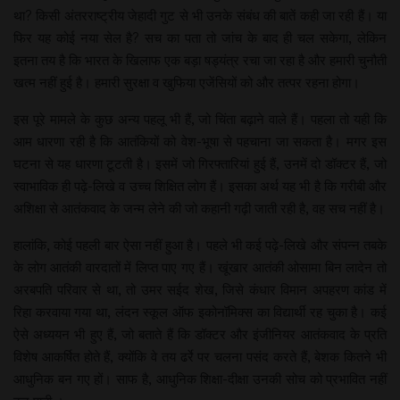
था? किसी अंतरराष्ट्रीय जेहादी गुट से भी उनके संबंध की बातें कही जा रही हैं। या
फिर यह कोई नया सेल है? सच का पता तो जांच के बाद ही चल सकेगा, लेकिन
इतना तय है कि भारत के खिलाफ एक बड़ा षड्यंत्र रचा जा रहा है और हमारी चुनौती
खत्म नहीं हुई है। हमारी सुरक्षा व खुफिया एजेंसियों को और तत्पर रहना होगा।
इस पूरे मामले के कुछ अन्य पहलू भी हैं, जो चिंता बढ़ाने वाले हैं। पहला तो यही कि
आम धारणा रही है कि आतंकियों को वेश-भूषा से पहचाना जा सकता है। मगर इस
घटना से यह धारणा टूटती है। इसमें जो गिरफ्तारियां हुई हैं, उनमें दो डॉक्टर हैं, जो
स्वाभाविक ही पढ़े-लिखे व उच्च शिक्षित लोग हैं। इसका अर्थ यह भी है कि गरीबी और
अशिक्षा से आतंकवाद के जन्म लेने की जो कहानी गढ़ी जाती रही है, वह सच नहीं है।
हालांकि, कोई पहली बार ऐसा नहीं हुआ है। पहले भी कई पढ़े-लिखे और संपन्न तबके
के लोग आतंकी वारदातों में लिप्त पाए गए हैं। खूंखार आतंकी ओसामा बिन लादेन तो
अरबपति परिवार से था, तो उमर सईद शेख, जिसे कंधार विमान अपहरण कांड में
रिहा करवाया गया था, लंदन स्कूल ऑफ इकोनॉमिक्स का विद्यार्थी रह चुका है। कई
ऐसे अध्ययन भी हुए हैं, जो बताते हैं कि डॉक्टर और इंजीनियर आतंकवाद के प्रति
विशेष आकर्षित होते हैं, क्योंकि वे तय ढर्रे पर चलना पसंद करते हैं, बेशक कितने भी
आधुनिक बन गए हों। साफ है, आधुनिक शिक्षा-दीक्षा उनकी सोच को प्रभावित नहीं