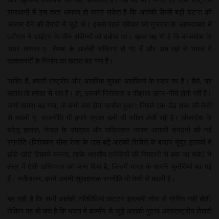
राजधानी में इस तरह धमाका हो जाना संकेत है कि आतंकी किसी बड़ी घटना को
अंजाम देने की तैयारी में जुटे थे। इससे पहले रविवार को गुजरात के अहमदाबाद में
एटीएस ने आईएस के तीन संदिग्धों को दबोचा था। ख़बर यह भी है कि बांग्लादेश के
अंदर लश्कर-ए- तैयबा के आतंकी सक्रिय हो गए हैं और अब वहां से भारत में
दहशतगर्दों के निर्यात का खतरा बढ़ गया है।
जाहिर है, हमारी राष्ट्रीय और आंतरिक सुरक्षा आतंकियों के रडार पर है। वैसे, यह
खतरा तो हमेशा से रहा है। हां, उसकी निरंतरता व तीव्रता ऊपर-नीचे होती रही है।
कभी खतरा बढ़ गया, तो कभी कम होता प्रतीत हुआ। पिछले एक-डेढ़ साल की तेजी
से बदली भू- राजनीति भी हमारे सुरक्षा बलों की परीक्षा लेती रही है। बांग्लादेश के
घरेलू हालात, नेपाल के उपद्रव और पाकिस्तान परस्त आतंकी संगठनों की नई
रणनीति (विशेषकर सीमा रेखा के पास बड़े आतंकी शिविरों के बजाय सुदूर इलाकों में
छोटे-छोटे ठिकाने बनाना, ताकि भारतीय एजेंसियों की निगरानी से बचा जा सके) ने
क्षेत्र में ऐसी अस्थिरता को जन्म दिया है, जिसमें भारत के सामने चुनौतियां बढ़ गई
हैं। नतीजतन, हमने अपनी सुरक्षात्मक रणनीति भी तेजी से बदली है।
यह सही है कि सभी आतंकी गतिविधियां कट्टर इस्लामी सोच से प्रेरित नहीं होतीं,
लेकिन यह भी सच है कि भारत में कश्मीर से जुड़े आतंकी गुटया अंतरराष्ट्रीय जेहादी