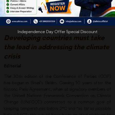
Date: 11-11-25
New horizons
Independence Day Offer Special Discount
Developing countries must take
the lead in addressing the climate
crisis
Editorial
The 30th edition of the Conference of Parties (COP)
has begun in Brazil’s Belém. Coming 10 years after the
historic Paris Agreement, when all signatory members of
the United Nations Framework Convention on Climate
Change (UNFCCC) committed to a common goal of
keeping temperatures below 2°C and “as far as possible
below 1.5C”, this would have been an ideal platform to