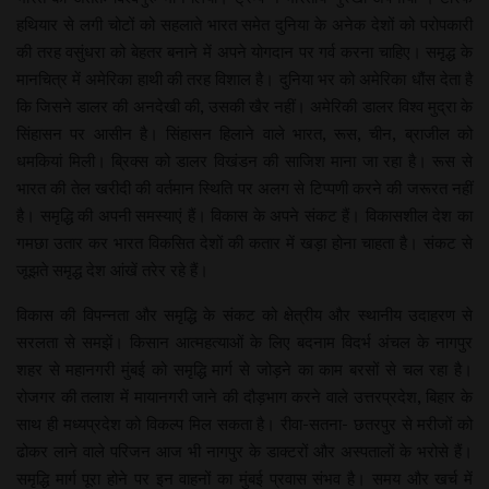
हथियार से लगी चोटों को सहलाते भारत समेत दुनिया के अनेक देशों को परोपकारी
की तरह वसुंधरा को बेहतर बनाने में अपने योगदान पर गर्व करना चाहिए। समृद्ध के
मानचित्र में अमेरिका हाथी की तरह विशाल है। दुनिया भर को अमेरिका धौंस देता है
कि जिसने डालर की अनदेखी की, उसकी खैर नहीं। अमेरिकी डालर विश्व मुद्रा के
सिंहासन पर आसीन है। सिंहासन हिलाने वाले भारत, रूस, चीन, ब्राजील को
धमकियां मिली। ब्रिक्स को डालर विखंडन की साजिश माना जा रहा है। रूस से
भारत की तेल खरीदी की वर्तमान स्थिति पर अलग से टिप्पणी करने की जरूरत नहीं
है। समृद्धि की अपनी समस्याएं हैं। विकास के अपने संकट हैं। विकासशील देश का
गमछा उतार कर भारत विकसित देशों की कतार में खड़ा होना चाहता है। संकट से
जूझते समृद्ध देश आंखें तरेर रहे हैं।
विकास की विपन्नता और समृद्धि के संकट को क्षेत्रीय और स्थानीय उदाहरण से
सरलता से समझें। किसान आत्महत्याओं के लिए बदनाम विदर्भ अंचल के नागपुर
शहर से महानगरी मुंबई को समृद्धि मार्ग से जोड़ने का काम बरसों से चल रहा है।
रोजगर की तलाश में मायानगरी जाने की दौड़भाग करने वाले उत्तरप्रदेश, बिहार के
साथ ही मध्यप्रदेश को विकल्प मिल सकता है। रीवा-सतना- छतरपुर से मरीजों को
ढोकर लाने वाले परिजन आज भी नागपुर के डाक्टरों और अस्पतालों के भरोसे हैं।
समृद्धि मार्ग पूरा होने पर इन वाहनों का मुंबई प्रवास संभव है। समय और खर्च में