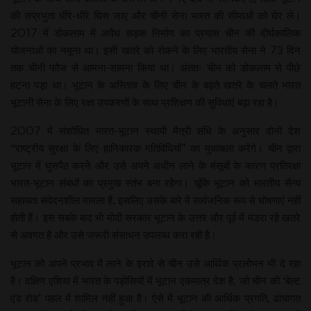
की संप्रभुता धीरे-धीरे घिस जाए और चीनी सेना भारत की सीमाओं को घेर ले।
2017 में डोकलाम में अवैध सड़क निर्माण का प्रयास चीन की दीर्घकालिक
योजनाओं का नमूना था। इसी खतरे को रोकने के लिए भारतीय सेना ने 73 दिन
तक चीनी फौज से आमना-सामना किया था। अंततः चीन को डोकलाम से पीछे
हटना पड़ा था। भूटान के अस्तित्व के लिए चीन के बढ़ते खतरे के चलते भारत
भूटानी सेना के लिए रक्षा उपकरणों के साथ प्रशिक्षण की सुविधाएं बढ़ा रहा है।
2007 में संशोधित भारत-भूटान स्थायी मैत्री संधि के अनुसार दोनों देश
“राष्ट्रीय सुरक्षा के लिए हानिकारक गतिविधियों” का मुकाबला करेंगे। चीन द्वारा
भूटान में घुसपैठ करने और उसे अपने अधीन लाने के मंसूबों के कारण प्रतिरक्षा
भारत-भूटान संबंधों का प्रमुख स्तंभ बना रहेगा। चूंकि भूटान को भारतीय सैन्य
सहायता संवेदनशील मामला है, इसलिए उसके बारे में सार्वजनिक रूप से घोषणाएं नहीं
होती हैं। इस सबके बाद भी मोदी सरकार भूटान के उत्तर और पूर्व में मंडरा रहे खतरे
से अवगत है और उसे जरूरी संसाधन उपलब्ध करा रही है।
भूटान को अपने प्रभाव में लाने के इरादे से चीन उसे आर्थिक प्रलोभन भी दे रहा
है। दक्षिण एशिया में भारत के पड़ोसियों में भूटान एकमात्र देश है, जो चीन की ‘बेल्ट
एंड रोड’ पहल में शामिल नहीं हुआ है। ऐसे में भूटान की आर्थिक प्रगति, ढांचागत