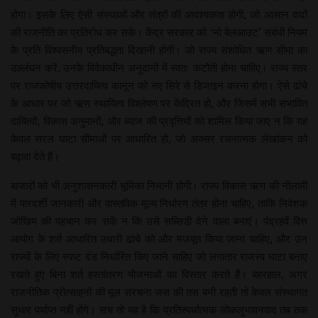
होगा। इसके लिए ऐसी संस्थाओं और तंत्रों की आवश्यकता होगी, जो आसान वादों
की राजनीति का प्रतिरोध कर सकें। केंद्र सरकार को ‘नो बेलआउट’ संबंधी नियम
के प्रति विश्वसनीय प्रतिबद्धता दिखानी होगी। जो राज्य संशोधित ऋण सीमा का
उल्लंघन करें, उनके विवेकाधीन अनुदानों में स्वतः कटौती होना चाहिए। राज्य स्तर
पर राजकोषीय उत्तरदायित्व कानून को नए सिरे से डिजाइन करना होगा। ऐसे ढांचे
के आधार पर जो ऋण स्थायित्व विश्लेषण पर केंद्रित हो, और जिसमें सभी संभावित
दायित्वों, विकास अनुमानों, और ब्याज की प्रवृत्तियों को शामिल किया जाए न कि यह
केवल सरल घाटा सीमाओं पर आधारित हो, जो अक्सर रचनात्मक लेखांकन को
बढ़ावा देते हैं।
बाजारों को भी अनुशासनकारी भूमिका निभानी होगी। राज्य विकास ऋण की नीलामी
में पारदर्शी जानकारी और वास्तविक मूल्य निर्धारण तंत्र होना चाहिए, ताकि निवेशक
जोखिम की पहचान कर सकें न कि उसे सब्सिडी देने वाला बनाएं। पंद्रहवें वित्त
आयोग के शर्त आधारित उधारी ढांचे को और मजबूत किया जाना चाहिए, और उन
राज्यों के लिए स्पष्ट दंड निर्धारित किए जाने चाहिए जो लगातार राजस्व घाटा बनाए
रखते हुए बिना शर्त हस्तांतरण योजनाओं का विस्तार करते हैं। बहरहाल, अगर
राजनीतिक प्रोत्साहनों की मूल संरचना जस की तस बनी रहती तो केवल संस्थागत
सुधार पर्याप्त नहीं होंगे। सच तो यह है कि प्रतिस्पर्धात्मक लोकलुभावनवाद तब तक