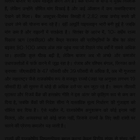
वित्तीय बाजार भी दबाव महसूस करने लगे हैं। बैंक राज्यों के बॉन्ड में मुख्य निवेशक
हैं, लेकिन उन्होंने सीमित मांग दिखाई है और कई ऑक्शन में कम सब्सक्रिप्शन
देखने को मिला। बैंक अक्टूबर-दिसंबर तिमाही में 2.82 लाख करोड़ रुपये की
उधार लेने की योजना बना रहे हैं। वहीं आपूर्ति पाइपलाइन भारी बनी हुई है जबकि
मांग कम है और रुझानों में सतर्कता है। सितंबर के आरंभ में, 10- वर्षीय राज्य
विकास ऋण (एसडीएल) और केंद्र सरकार की प्रतिभूतियों के बीच का अंतर
बढ़कर 80-100 आधार अंक तक पहुंच गया जो पिछले पांच वर्षों में सबसे अधिक
था। हालांकि कुल यील्ड बढ़ी है, लेकिन बाजार अब भी अच्छे और कमजोर
उधारकर्ताओं में फर्क करने में जूझ रहा है। पंजाब और पश्चिम बंगाल, जिनका कर्ज
क्रमशः जीएसडीपी के 47 फीसदी और 39 फीसदी से अधिक है, अब भी गुजरात
और महाराष्ट्र जैसे राजकोषीय रूप से मजबूत राज्यों (जहां यह अनुपात लगभग 19
फीसदी है) की तुलना में थोड़े ही अधिक दरों पर धन जुटा रहे हैं। समान नीलामी
प्रारूप और रिजर्व बैंक की हस्तक्षेप नीति ने इस अंतर को कृत्रिम रूप से कम कर
दिया है, जबकि बैंकों की निवेश सीमा ने वास्तविक मूल्य निर्धारण की गुंजाइश को
सीमित कर दिया है। ऐसे माहौल में, राजकोषीय अनुशासन को कोई इनाम नहीं
मिलता, और अव्यवस्था को कोई सजा नहीं, जिससे राज्यों के लिए सही रास्ते पर
चलने की प्रेरणा कमजोर पड़ जाती है।
राज्यों की राजकोषीय विश्वसनीयता बहाल करना केवल वित्तीय संयम से संभव नहीं