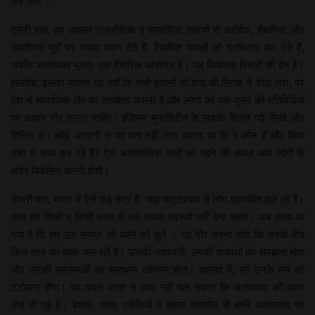
कर पाती ।
दूसरी बात, हम अक्सर राजनीतिक व सामाजिक कारणों से आर्थिक, शैक्षणिक और
सामाजिक मुद्दों पर ज्यादा ध्यान देते हैं, वैचारिक मसलों को दरकिनार कर देते हैं,
जबकि आतंकवाद मूलतः एक वैचारिक आंदोलन है। यह विध्वंसक विचारों की देन है।
हालांकि, इसका मतलब यह नहीं कि सभी इंसानों को शक की निगाह से देखा जाए, पर
देश में सामाजिक तौर पर सतर्कता जरूरी है और लोगों को एक-दूसरे की गतिविधियों
पर अवश्य गौर करना चाहिए। इंडियन मुजाहिदीन के लड़ाके कितने पढ़े-लिखे और
शिक्षित थे। कोई आसानी से यह पता नहीं लगा सकता था कि वे कौन हैं और किस
मंशा से काम कर रहे हैं? ऐसे असामाजिक तत्वों को पढ़ने की क्षमता आम लोगों के
अंदर विकसित करनी होगी।
तीसरी बात, भारत में ऐसे कई क्षेत्र है, जहां कट्टरपंथ से लोग प्रभावित होते रहे हैं।
मगर हम किसी न किसी वजह से उसे ज्यादा तवज्जो नहीं देना चाहते। अब समय आ
गया है कि हम उस समाज की ध्वनि को सुनें । यह गौर करना होगा कि उनके बीच
किस तरह की बहस चल रही है। उनकी नाराजगी, उनकी शंकाओं को समझना होगा
और उनकी समस्याओं का समाधान खोजना होगा। वास्तव में, हमें उनके मन को
टटोलना होगा। यह कहने मात्र से काम नहीं चल सकता कि आतंकवाद की कमर
तोड़ दी गई है। बेशक, तमाम एजेंसियों में बेहतर तालमेल से हमने आतंकवाद पर