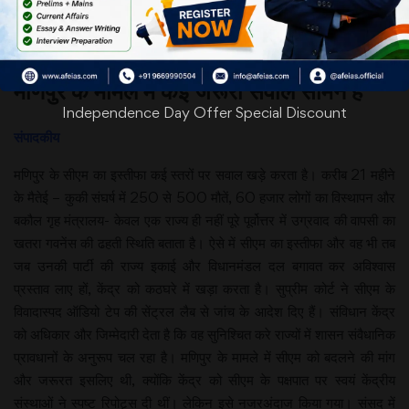
Date: 14-02-25
मणिपुर के मामले में कई जरूरी सवाल सामने हैं
Independence Day Offer Special Discount
संपादकीय
मणिपुर के सीएम का इस्तीफा कई स्तरों पर सवाल खड़े करता है। करीब 21 महीने
के मैतेई – कुकी संघर्ष में 250 से 500 मौतें, 60 हजार लोगों का विस्थापन और
बकौल गृह मंत्रालय- केवल एक राज्य ही नहीं पूरे पूर्वोत्तर में उग्रवाद की वापसी का
खतरा गवनेंस की ढहती स्थिति बताता है। ऐसे में सीएम का इस्तीफा और वह भी तब
जब उनकी पार्टी की राज्य इकाई और विधानमंडल दल बगावत कर अविश्वास
प्रस्ताव लाए हों, केंद्र को कठघरे में खड़ा करता है। सुप्रीम कोर्ट ने सीएम के
विवादास्पद ऑडियो टेप की सेंट्रल लैब से जांच के आदेश दिए हैं। संविधान केंद्र
को अधिकार और जिम्मेदारी देता है कि वह सुनिश्चित करे राज्यों में शासन संवैधानिक
प्रावधानों के अनुरूप चल रहा है। मणिपुर के मामले में सीएम को बदलने की मांग
और जरूरत इसलिए थी, क्योंकि केंद्र को सीएम के पक्षपात पर स्वयं केंद्रीय
संस्थाओं ने स्पष्ट रिपोट्र्स दी थीं। लेकिन इसे नजरअंदाज किया गया। संसद में