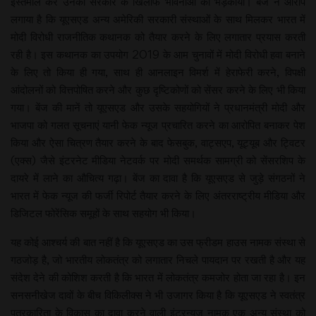
इस्तेमाल कर उनकी सरकार के खिलाफ भावनाओं को भड़काया। बेंज ने आरोप
लगाया है कि यूएसएड अन्य अमेरिकी सरकारी संस्थाओं के साथ मिलकर भारत में
मोदी विरोधी राजनीतिक कथानक को तैयार करने के लिए लगातार प्रयास करती
रही है। इस कथानक का उपयोग 2019 के आम चुनावों में मोदी विरोधी हवा बनाने
के लिए तो किया ही गया, साथ ही आनलाइन विमर्श में हेराफेरी करने, विपक्षी
आंदोलनों को वित्तपोषित करने और कुछ दृष्टिकोणों को सेंसर करने के लिए भी किया
गया। बेंज की मानें तो यूएसएड और उसके सहयोगियों ने प्रधानमंत्री मोदी और
भाजपा को गलत सूचनाएं यानी फेक न्यूज प्रचारित करने का आरोपित बनाकर पेश
किया और ऐसा चित्रण तैयार करने के बाद फेसबुक, वाट्सएप, यूट्यूब और ट्विटर
(एक्स) जैसे इंटरनेट मीडिया नेटवर्क पर मोदी समर्थक सामग्री को सेंसरशिप के
दायरे में लाने का औचित्य गढ़ा। बेंज का दावा है कि यूएसएड से जुड़े संगठनों ने
भारत में फेक न्यूज की फर्जी रिपोर्ट तैयार करने के लिए अंतरराष्ट्रीय मीडिया और
डिजिटल फोरेंसिक समूहों के साथ सहयोग भी किया।
यह कोई आश्चर्य की बात नहीं है कि यूएसएड का उस फ्रीडम हाउस नामक संस्था से
गठजोड़ है, जो भारतीय लोकतंत्र को लगातार निचले पायदान पर रखती है और यह
संदेश देने की कोशिश करती है कि भारत में लोकतंत्र कमजोर होता जा रहा है। इन
सनसनीखेज दावों के बीच विकिलीक्स ने भी उजागर किया है कि यूएसएड ने स्वतंत्र
पत्रकारिता के विकास का दावा करने वाली इंटरन्यूज नामक एक अन्य संस्था को