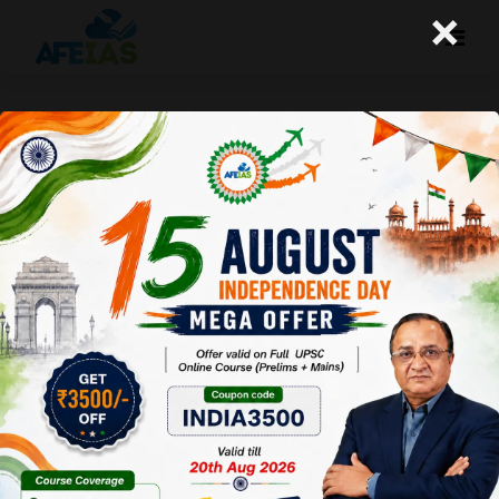
×
14-02-2025 (Important News
Clippings)
A+
A-
Afeias
14 Feb 2025
To Download
Click Here.