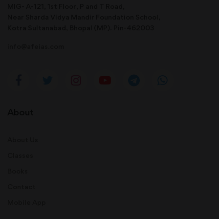
MIG- A-121, 1st Floor, P and T Road,
Near Sharda Vidya Mandir Foundation School,
Kotra Sultanabad, Bhopal (MP). Pin-462003
info@afeias.com
About
About Us
Classes
Books
Contact
Mobile App