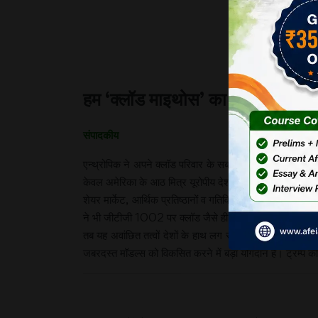
हम ‘क्लॉड माइथोस’ का सटीक उपयोग 
संपादकीय
एन्थ्रोपिक ने अपने क्लॉड परिवार के सबसे ताकतवर और साइबर- 
केवल अमेरिका के आठ मित्र यूरोपीय देशों सहित ऑस्ट्रेलिया, क
शेयर मार्केट, आर्थिक प्रतिष्ठानों व गतिविधियों और साइबर आधा
ने भी जीटीजी 1002 पर क्लॉड जैसे ही किसी मॉडल का उपयोग किया 
तब यह अवांछित तत्वों देशों के हाथ लग सकता है, जिससे भारी 
जबरदस्त मॉडल्स को विकसित करने में बड़ा योगदान है। ट्रम्प की