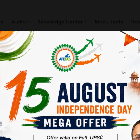
es
Audio
Knowledge Center
Mock Tests
Res
ews Clippings)