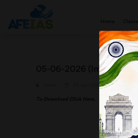
Home
Class
05-06-2026 (Important N
A+
A-
Afeias
05 Jun 2026
To Download
Click Here.