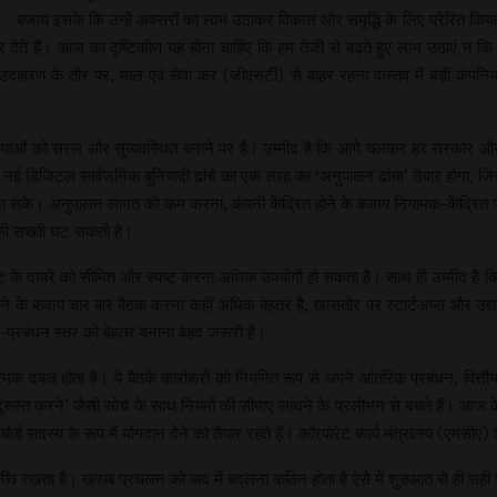
बजाय इसके कि उन्हें अवसरों का लाभ उठाकर विकास और समृद्धि के लिए प्रेरित किया 
ेते हैं। आज का दृष्टिकोण यह होना चाहिए कि हम तेजी से बढ़ते हुए लाभ उठाएं न कि 
ाहरण के तौर पर, माल एवं सेवा कर (जीएसटी) से बाहर रहना वास्तव में बड़ी कंपनियों क
याओं को सरल और सुव्यवस्थित बनाने पर है। उम्मीद है कि आगे चलकर हर सरकार और न
 डिजिटल सार्वजनिक बुनियादी ढांचे का एक तरह का ‘अनुपालन ढांचा’ तैयार होगा, जिसस
जा सके। अनुपालन लागत को कम करना, कंपनी केंद्रित होने के बजाय नियामक-केंद्रि
 की सख्ती घट सकती है।
िट के दायरे को सीमित और स्पष्ट करना अधिक उपयोगी हो सकता है। साथ ही उम्मीद है क
े के बजाय चार बार बैठक करना कहीं अधिक बेहतर है, खासतौर पर स्टार्टअप्स और उद्यमिय
न-प्रबंधन स्तर को बेहतर बनाना बेहद जरूरी है।
मक दबाव होता है। ये बैठकें कारोबारों को नियमित रूप से अपने आंतरिक प्रबंधन, वित्तीय
में दुरुस्त करने’ जैसी सोच के साथ नियमों की सीमाएं लांघने के प्रलोभन से बचते हैं। 
 सदस्य के रूप में योगदान देने को तैयार रहते हैं। कॉरपोरेट कार्य मंत्रालय (एमसीए) ऐस
ंव रखता है। खराब प्रचलन को बाद में बदलना कठिन होता है ऐसे में शुरुआत से ही सह