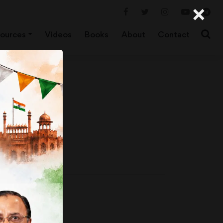
×
ources
Videos
Books
About
Contact