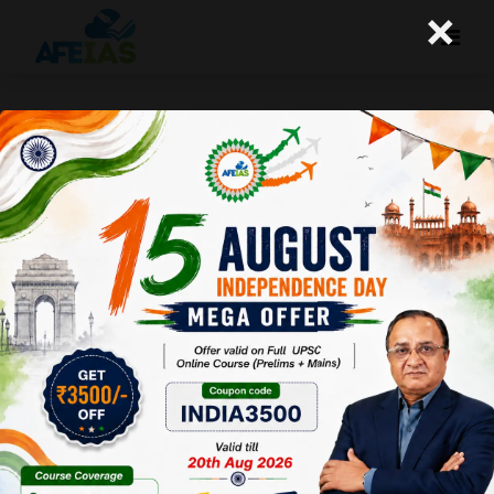
×
08-05-2026 (Important News
Clippings)
A+
A-
Afeias
08 May 2026
To Download
Click Here.