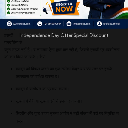
दशक बाद
यह दिखाई दे
रहा है कि
सरकारें
इसकी
Independence Day Offer Special Discount
पारदर्शिता से
बहुत सहज नहीं हैं। वे लगातार ऐसा कुछ कर रही हैं, जिससे इसकी प्रभावशीलता
को कम किया जा सके। कैसे –
कानून को विफल करने का एक तरीका केंद्र व राज्य स्तर पर इसके
कामकाज को बाधित करना है।
कानून में संशोधन का प्रयास करना।
सूचना में देरी या सूचना देने से इनकार करना।
केंद्रीय और कुछ राज्य सूचना आयोग में बड़ी संख्या में पदों पर नियुक्ति न
करना।