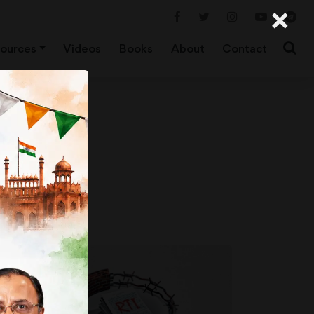
×
ources
Videos
Books
About
Contact
का