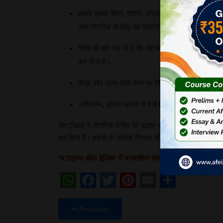
इसके चलते पेंशन, राशन, सरकारी छात्रवृत्ति आदि से सं
आम नागरिक के लिए यह परेशानी का बड़ा कारण है।
चिंता की बात यह भी है कि यह बदलाव, आरटीआई में चल र
कर दिया है।
केंद्र और राज्य दोनों स्तर पर मौजूद सूचना आयोग में साल
नतीजतन, सूचना आयोग में दर्ज शिकायतों का अंबार बढ़ता ज
आरटीआई ने नागरिक शक्ति को बढ़ाया था। इसमें कहा गया था कि 
कर दिया है। इससे भी अधिक निराशा की बात यह है कि संसद में 
‘द टाइम्स ऑफ इंडिया’ में प्रकाशित संपादकीय पर आधारित।
WhatsApp
Facebook
Twitter
Pinterest
Email
Share
Previous