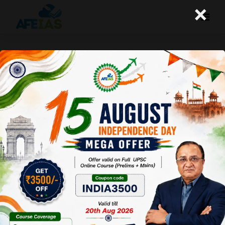
×
विकेंद्रीकरण के लिए निचले स्तर तक जाने की
जरूरत है
A+
A-
Afeias
16 Jun 2017
Date:16-
06-17
To
Download
Click Here.