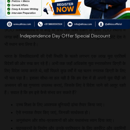
30 प्रतिशत पंजीकरण बढ़ जाने का
अनुमान है। लकिन इसे उच्च शिक्षा की
गुणवत्ता को बढ़ाने का कोई प्रयास नहीं
माना जा सकता। अगर केवल संख्या की ही बात करें, तो आखिर भारत के लगभग
900 विश्वविद्यालयों में से कोई भी अभी तक विश्व रैंकिंग के ऊपर 100 स्थानों में
Independence Day Offer Special Discount
जगह क्यों नहीं ले पाया? वहीं चीन ने यहाँ बाजी मार ली है। सिंगापुर जैसे छोटे देश ने
भी स्थान बना लिया है।
भारत के विश्वविद्यालयों की ऐसी स्थिति के चलते लगभग एक लाख युवा प्रतिवर्ष
विदेशों की ओर रुख कर रहे हैं। अभी तक जहाँ अधिकांश युवा स्नातकोत्तर डिग्री के
लिए विदेश जाया करते थे, वहीं पिछले कुछ वर्षों में यह चलन स्नातक डिग्री के लिए
भी चल पड़ा है। इसका सीधा-सा हल यही है कि हम देश में ही अपनी युवा पीढ़ी को
अध्ययन की वह गुणवत्ता उपलब्ध कराएं, जिसके लिए वे विदेश जाने को आतुर रहते
हैं। सवाल है कि हम इसे कैसे संभव कर सकते हैं?
उच्च शिक्षा के लिए आवश्यक बुनियादी ढांचा तैयार किया जाए।
ऐसे स्नातक तैयार किए जाएं, जिनकी सार्थकता हो।
अनुसंधान और शोध-प्रकाशनों की ओर यथासंभव ध्यान दिया जाए।
पाठ्यक्रमों के निर्माण और उनके प्रतिपादन के लिए कार्पोरेट और उद्यमियों