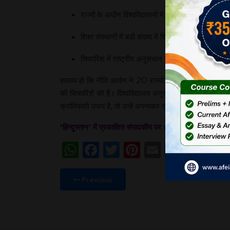
राज्यों के अधीन विश्वविद्यालयों में संकाय (फैकल्टी) भर्ती
शिक्षा संस्थानों में बड़ी संख्या में शिक्षकों के पद खाली ह
सिफारिश में राष्ट्रीय अनुसंधान नीति शुरू करने के साथ 
ज्ञातव्य हो कि नीति आयोग ने 20 राज्यों से परामर्श किया है, और उस
की सिफारिशें की हैं। विश्वविद्यालय अनुदान आयोग की नीतियों का 
क्रांतिकारी उपाय है, तो उन्हें अपनाकर राष्ट्रीय स्तर पर लागू 
‘
हिन्दुस्तान’ में प्रकाशित संपादकीय पर आधारित। 12 फरवरी
WhatsApp
Facebook
Twitter
Pinterest
Email
Share
Previous