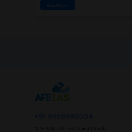
Read More
+91 9669990504
MIG- A-121, 1st Floor, P and T Road,