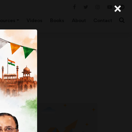
×
ources
Videos
Books
About
Contact