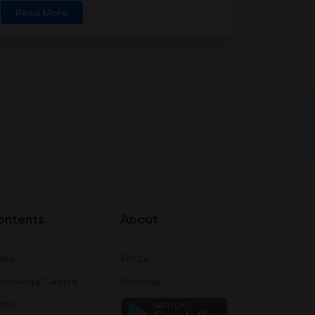
Read More
ontents
About
dio
FAQ's
owledge Centre
Sitemap
deo