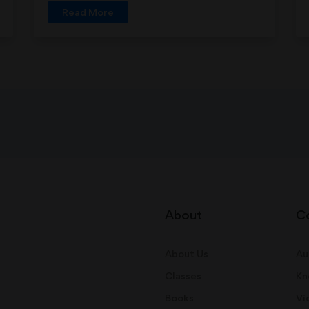
Read More
About
C
About Us
Au
Classes
Kn
Books
Vi