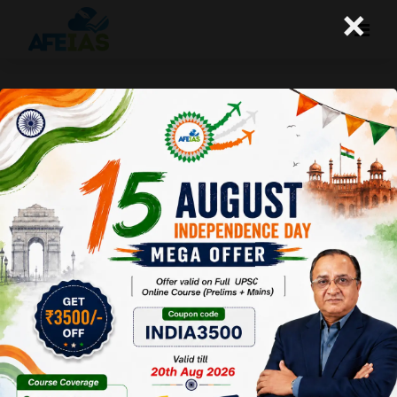
×
न्यूक्लियर एनर्जी सेक्टर को निजी क्षेत्र के लिए
खोलने के कारण
A+
A-
Afeias
29 Mar 2025
To Download
Click Here.
2025-26 के बजट
में छोटे माड्यूलर
रिएक्टर (एसएमआर)
के लिए 20 हजार
करोड़ रुपये आवंटित