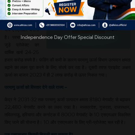
किए गए हैं। इसका
लक्ष्य 2035 तक
भारत में कम से कम
पाँच एसएमआर बनाना
है। परमाणु ऊर्जा से
Independence Day Offer Special Discount
जुड़े प्रोजेक्ट का
वार्षिक खर्च 24-25
हजार करोड़ रुपये है। फंडिंग की कमी के कारण परमाणु ऊर्जा विभाग उत्पादन क्षमता
बढ़ाने का लक्ष्य पूरा करने के लिए संघर्ष कर रहा है। दूसरी तरफ प्राइवेट अक्षय
ऊर्जा का बाजार 2023 में ही 2 लाख करोड़ से ऊपर निकल गया।
परमाणु ऊर्जा को विस्तार देने वाले राज्य –
केंद्र ने 2031-32 तक परमाणु ऊर्जा उत्पादन क्षमता 8180 मेगावॉट से बढ़ाकर
22,480 मेगावॉट करने का लक्ष्य रखा है। मध्यप्रदेश, गुजरात, राजस्थान,
तमिलनाडु, हरियाणा और कर्नाटक में 8000 मेगावॉट के 10 एसएमआर विकसित
किए जाने की योजना है। 10 और एसएमआर के लिए प्री-प्रोजेक्ट चल रही है।
एक एसएमआर कितनी बिजली बना सकता है?