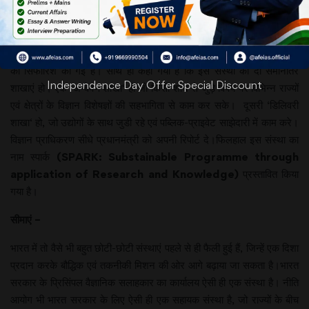
रिपोर्ट सौंपी है, जिसका शीर्षक
“विज्ञान 2030: साइंस एण्ड
टैक्नॉलॉजी एज द पाइवट फॉर जॉब्स अपॉर्चुनीटीज़ एण्ड नेशनल ट्रांसफार्मेशन”
है।इस रिपोर्ट में विज्ञान और तकनीकी प्राधिकरण जैसी एक स्वतंत्र संस्था बनाने
की सिफारिश की गई है। साथ ही कहा गया है कि इस संस्था की दो समानांतर
Independence Day Offer Special Discount
शाखाएं हो। एक ‘अन्वेषण शाखा‘ हो जो किसी शोध से जुड़े विषय पर विभिन्न राज्यों
एवं क्षेत्रों के विज्ञान विशेषज्ञों की सहभागिता से काम कर सके। दूसरी ‘डिलिवरी
शाखा‘ हो, जो उद्योगों के साथ जुडी रहे एवं पब्लिक-प्राइवेट साझेदारी में काम करे।
विज्ञान प्राधिकरण सीधे प्रधानमंत्री को अपनी रिपोर्ट दे।फिलहाल इस संस्था का
नाम स्पार्क
(SPARK: Substainable Programme through
application of Research and Knowledge)
प्रस्तावित किया
गया है।
सीमाएं
–
भारत में तो वैसे भी बहुत छोटी-छोटी संस्थाएं पहले से ही फैली हुई हैं, जिन्हें एक दिशा
प्रदान करके बौद्धिक एवं तकनीकी मिशन की ओर आगे बढ़ाया जा सकता है।भारत
सरकार के प्रिसिंपल वैज्ञानिक सलाहकार का कार्यालय ऐसी ही एक संस्था है। नीति
आयोग भी भारत सरकार के लिए ऐसी ही एक सहायक संस्था है, जो राज्यों के बीच