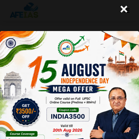
×
प्रस्तावित वैज्ञानिक प्राधिकरण एवं चुनौतियां
A+
A-
Afeias
22 May 2017
Date:22-05-17
To Download
Click
Here.
इस वर्ष के प्रारंभ में हमारे देश के
विज्ञान जगत के कुछ दिग्गजों ने
प्रधानमंत्री को 48 पृष्ठ की एक