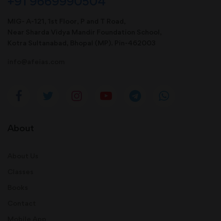
+91 9669990504
MIG- A-121, 1st Floor, P and T Road,
Near Sharda Vidya Mandir Foundation School,
Kotra Sultanabad, Bhopal (MP). Pin-462003
info@afeias.com
About
About Us
Classes
Books
Contact
Mobile App