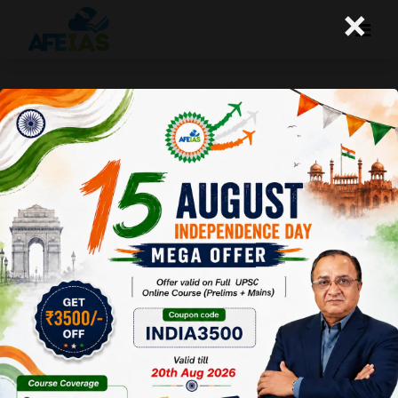
×
12-09-2025 (Important News
Clippings)
A+
A-
Afeias
12 Sep 2025
To Download
Click Here.