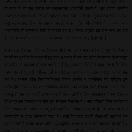
महासागर का तापमान पश्चिमी हिन्द महासागर की तुलना में सामान्य से बहुत अधिक
हो जाता है, तो ऐसे हालात को नकारात्मक आईओडी कहते हैं, और इससे भारतीय
मानसून कमजोर पड़ने से वर्षा की तीव्रता में कमी आती है। दुनिया का तीसरा सबसे
बड़ा महासागर, हिन्द महासागर, बढ़ती मानवजनित गतिविधियों के कारण अन्य
महासागरों की तुलना में तेजी से गर्म हो रहा है। इससे समुद्र का जल स्तर बढ़ रहा
है, और चरम मौसमी घटनाओं की आवृत्ति और तीव्रता में वृद्धि हो रही है।
इंडियन इंस्टीट्यूट ऑफ ट्रॉपिकल मीट्रियोलाजी (आईआईटीएम), पुणे के विज्ञानी
राक्सी मैथ्यू कौल के नेतृत्व में हुए एक अध्ययन में गर्म होते हिन्द महासागर से मानसून
की बारिश में बदलाव की बात सामने आई है। अध्ययन रिपोर्ट में कहा गया है कि हिन्द
महासागर में समुद्री गर्मी बढ़ रही है, और इसका असर भारतीय मानसून पर भी पड़
रहा है। जर्नल ऑफ जियोफिजिकल रिसर्च ओशंस में ‘जेनेसिस एंड ट्रेंड्स इन
मरीन हीट वेप्स ओवर द ट्रॉपिकल इंडियन ओशन एंड देयर रिएक्शन विथ समर
मानसून’ नाम से प्रकाशित अध्ययन में शोधकर्ताओं ने हिन्द महासागर के गर्म होने का
सीधा प्रभाव मानसून पर होने का निष्कर्ष निकाला है। जब पश्चिमी हिन्द महासागर
और बंगाल की खाड़ी में समुद्री लहरों का तापमान बढ़ता है, तो मध्य भारतीय
उपमहाद्वीप में शुष्क मौसम हो जाता है। इसी के चलते उत्तरी बंगाल की खाड़ी में गर्म
हवाएं उठती हैं इसके चलते दक्षिण प्रायद्वीपीय भारत में बरसात में बढ़ोतरी हो रही है।
यह अपने तरीके का पहला शोध है, जिसमें समुद्री गर्म हवाओं के चलने और परसात