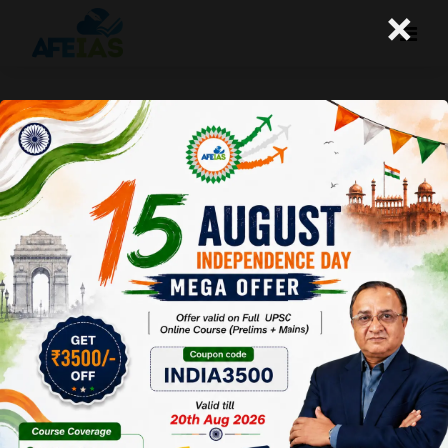
×
07-06-2025 (Important News
Clippings)
A+
A-
Afeias
07 Jun 2025
To Download
Click Here.