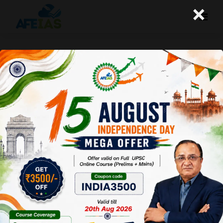
×
04-09-2025 (Important News
Clippings)
A+
A-
Afeias
04 Sep 2025
To Download
Click Here.
Date: 04-09-25