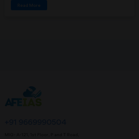
Read More
+91 9669990504
MIG- A-121, 1st Floor, P and T Road,