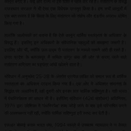
कानून बनाए हैं। कई और राज्य भी इस दिशा में पहल कर रहे हैं। मतांतरण के विरुद्ध
राजस्थान सरकार ने भी ऐसा एक विधेयक प्रस्तुत किया है। इन सभी कानूनों में
एक बात समान है कि विवाह के लिए मतांतरण को संज्ञेय और दंडनीय अपराध घोषित
किया गया है।
हालांकि आलोचकों का कहना है कि ऐसे कानून धार्मिक स्वतंत्रता के अधिकार के
विरुद्ध हैं। इसलिए इन अधिकारों के संवैधानिक पहलुओं को समझना जरूरी है।
इसलिए और भी, क्योंकि छल-छद्म से मतांतरण के मामले सामने आते ही रहते हैं।
उत्तर प्रदेश के बलरामपुर में कथित छांगुर बाबा की ओर से कराए जाने वाले
मतांतरण अभियान का षड्यंत्र आंखें खोलने वाला है।
संविधान में अनुच्छेद 25-28 के अंतर्गत प्रत्येक व्यक्ति को समान रूप से धार्मिक
स्वतंत्रता का अधिकार प्रदान किया गया है। एक ओर ये अधिकार समानता के
सिद्धांत पर आधारित हैं, वहीं दूसरी ओर इनका सार धार्मिक सहिष्णुता है। यही भारत
में पंथनिरपेक्षता का आधार भी है। इसीलिए संविधान (42वां संशोधन) अधिनियम,
1976 द्वारा उद्देशिका में ‘पंथनिरपेक्ष’ शब्द जोड़े जाने के बाद इसे परिभाषित करने
की आवश्यकता नहीं रही, क्योंकि धार्मिक सहिष्णुता इसे स्पष्ट कर देती है।
एसआर बोम्मई बनाम भारत संघ, 1994 मामले में उच्चतम न्यायालय ने न केवल