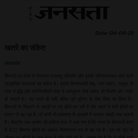
Date: 04-09-25
खतरे का संकेत
संपादकीय
हिमनदों का तेजी से पिघलना जलवायु परिवर्तन और इसके परिणामस्वरूप आने वाली
प्राकृतिक आपदाओं का संकेत है। इससे विनाशकारी बाढ़, जल संकट, समुद्र के
स्तर में वृद्धि और पारिस्थितिकी तंत्र में असंतुलन जैसे संकट की स्थिति और गंभीर
हो सकती है। यह भारत ही नहीं, बल्कि पूरी दुनिया के लिए चिंता का विषय है।
हिमनदों के पिघलने से पहाड़ों पर नई झीलें बन रही हैं और पहले से बनीं झीलों का
दायरा भी बढ़ रहा है, जो कभी भी आसपास के इलाकों में भयंकर तबाही मचा सकती
हैं। केंद्रीय जल आयोग की हालिया रपट में कहा गया है कि भारत के हिमालयी क्षेत्र
में 432 हिमनद झीलों का आकार चिंताजनक रूप से बढ़ रहा है। इस वर्ष जून के
दौरान इन झीलों के जल क्षेत्र में वृद्धि देखी गई है। सवाल यह है कि ये झीलें बढ़ते