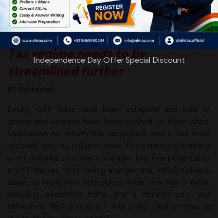
Heavy Lifting on GST Done at
Last
Tax regime needs to be
Independence Day Offer Special Discount
streamlined further
ET Editorials
Finally, GST rates have been collapsed and bulk of
goods and services have been pushed to lower slabs.
Opposition to reform has dissipated, and it has been
relatively easy to collapse rates. But consensus-building
is still required to widen coverage. The true potential of
a VAT derives from having a single rate, which makes it
easier to implement and police. India now has 4 rates,
including exempted items and a demerit rate, but
effectively GST is now a 2-trick pony. That is close to