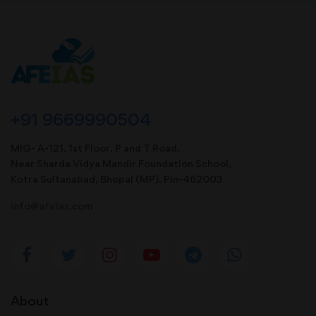
+91 9669990504
MIG- A-121, 1st Floor, P and T Road,
Near Sharda Vidya Mandir Foundation School,
Kotra Sultanabad, Bhopal (MP). Pin-462003
info@afeias.com
About