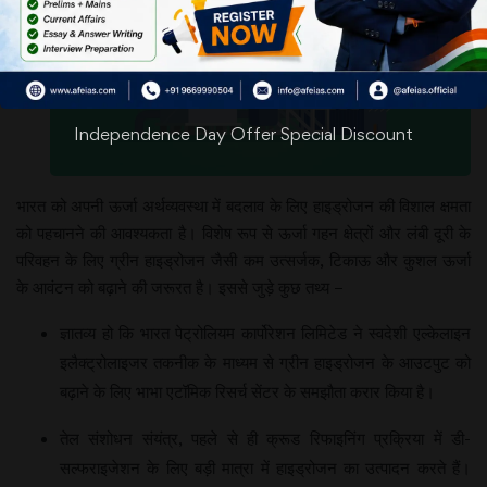
Independence Day Offer Special Discount
भारत को अपनी ऊर्जा अर्थव्यवस्था में बदलाव के लिए हाइड्रोजन की विशाल क्षमता
को पहचानने की आवश्यकता है। विशेष रूप से ऊर्जा गहन क्षेत्रों और लंबी दूरी के
परिवहन के लिए ग्रीन हाइड्रोजन जैसी कम उत्सर्जक, टिकाऊ और कुशल ऊर्जा
के आवंटन को बढ़ाने की जरूरत है। इससे जुड़े कुछ तथ्य –
ज्ञातव्य हो कि भारत पेट्रोलियम कार्पोरेशन लिमिटेड ने स्वदेशी एल्केलाइन
इलैक्ट्रोलाइजर तकनीक के माध्यम से ग्रीन हाइड्रोजन के आउटपुट को
बढ़ाने के लिए भाभा एटॉमिक रिसर्च सेंटर के समझौता करार किया है।
तेल संशोधन संयंत्र, पहले से ही क्रूड रिफाइनिंग प्रक्रिया में डी-
सल्फराइजेशन के लिए बड़ी मात्रा में हाइड्रोजन का उत्पादन करते हैं।