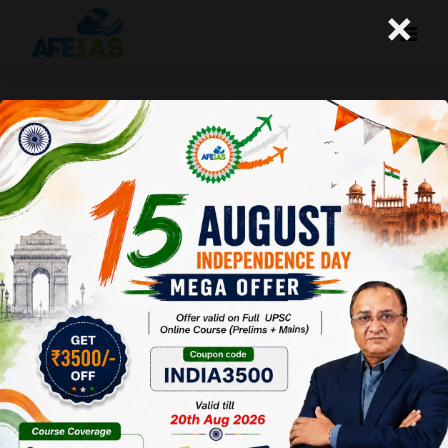
×
सामूहिक दंड की भर्त्सना की जानी चाहिए
A+
A-
Afeias
29 Apr 2022
To Download
Click Here.
हाल ही में
मध्यप्रदेश
के
खरगौन
जिले में
हुए दंगों में