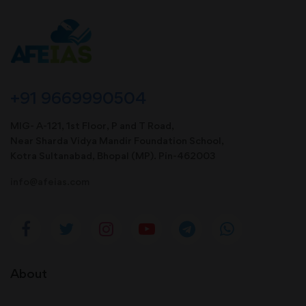
+91 9669990504
MIG- A-121, 1st Floor, P and T Road,
Near Sharda Vidya Mandir Foundation School,
Kotra Sultanabad, Bhopal (MP). Pin-462003
info@afeias.com
About