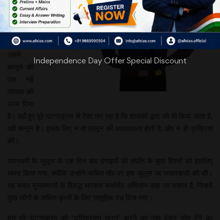
कानून का
जो रूप
सामने
आया है,
उसने
Independence Day Offer Special Discount
कानून की
एक नई
व्याख्या को
जन्म दिया
है। वहाँ हुए पूरे घटनाक्रम से ऐसा लग रहा है कि शासकों द्वारा जो भी किया जाता है,
वही कानून है। इसके लिए न तो कानून की आवश्यकता होती है, और न ही प्रक्रिया
की।
रामनवमी के जुलूस के एक दिन बाद दंगाइयों की संपत्ति के कुछ हिस्सों को इसलिए
ध्वस्त किया गया, क्योंकि उन्होंने कथित तौर पर इस जुलूस पर पत्थरबाजी की थी।
यह कदम मुसलमानों के विरूद्ध सरकार समर्थित अभियान कहा जा सकता है, जिसमें
कुछ लोगों के कथित कृत्यों के लिए सामूहिक दंड दिया गया।
इस पूरे घटनाक्रम को ‘अतिक्रमण ध्वस्त’ करने का नाम देकर मोड़ देने का