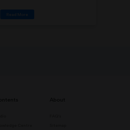
Read More
ontents
About
dio
FAQ's
owledge Centre
Sitemap