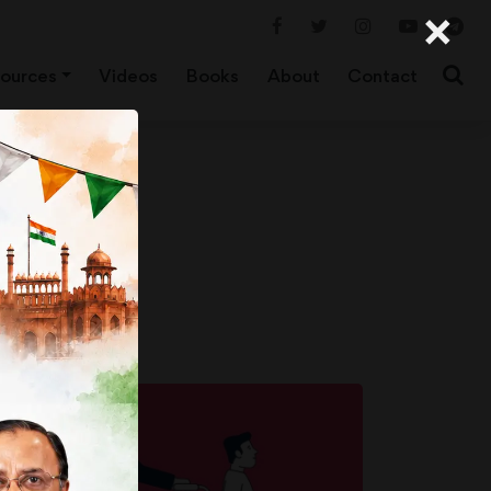
×
ources
Videos
Books
About
Contact
ुलाई और
कलांगता
य कैसे