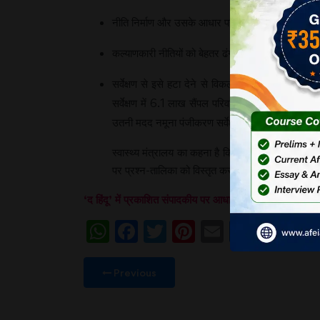
नीति निर्माण और उसके आधार पर निर्णयों को प्रभावित करने 
कल्याणकारी नीतियों को बेहतर ढंग से लागू करने के लिए 
सर्वेक्षण से इसे हटा देने से विकलांगों के जीवन और जरू
सर्वेक्षण में 6.1 लाख सैंपल परिवारों से विस्तृत जान
उतनी मदद नमूना पंजीकरण सर्वेक्षण से नहीं मिल सकती ह
स्वास्थ्य मंत्रालय का कहना है कि 5वें परिवार स्वास्थ्य 
पर प्रश्न-तालिका को विस्तृत करने की आवश्यकता है। लेक
‘द हिंदू’ में प्रकाशित संपादकीय पर आधारित। 3 जुलाई, 202
WhatsApp
Facebook
Twitter
Pinterest
Email
Share
Previous