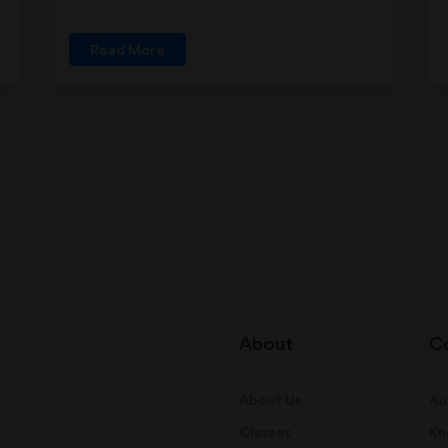
Read More
About
C
About Us
Au
Classes
Kn