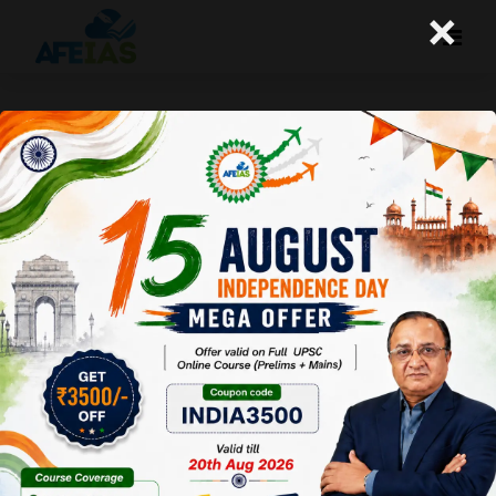
×
पीएलआइ – उत्पादन लिंकेज इन्सेंटिव ( PLI –
Production Linked Incentive )
A+
A-
Afeias
23 Mar 2024
To Download
Click Here.