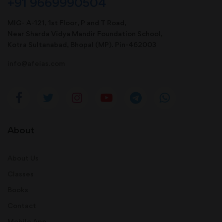
+91 9669990504
MIG- A-121, 1st Floor, P and T Road,
Near Sharda Vidya Mandir Foundation School,
Kotra Sultanabad, Bhopal (MP). Pin-462003
info@afeias.com
About
About Us
Classes
Books
Contact
Mobile App