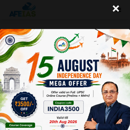
×
नावों में असमानता है
A+
A-
Afeias
09 Feb 2021
Date:09-02-21
To Download
Click Here.