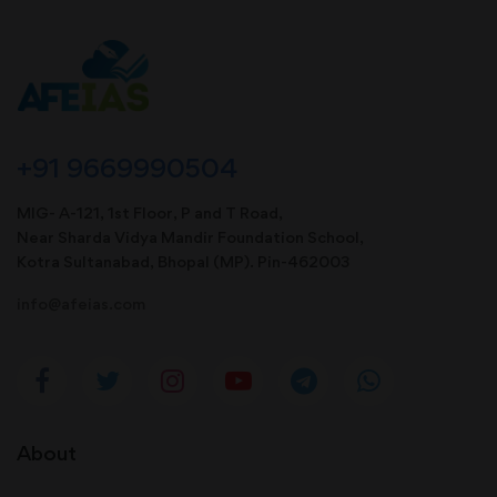
+91 9669990504
MIG- A-121, 1st Floor, P and T Road,
Near Sharda Vidya Mandir Foundation School,
Kotra Sultanabad, Bhopal (MP). Pin-462003
info@afeias.com
About