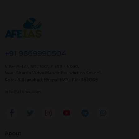
+91 9669990504
MIG- A-121, 1st Floor, P and T Road,
Near Sharda Vidya Mandir Foundation School,
Kotra Sultanabad, Bhopal (MP). Pin-462003
info@afeias.com
About