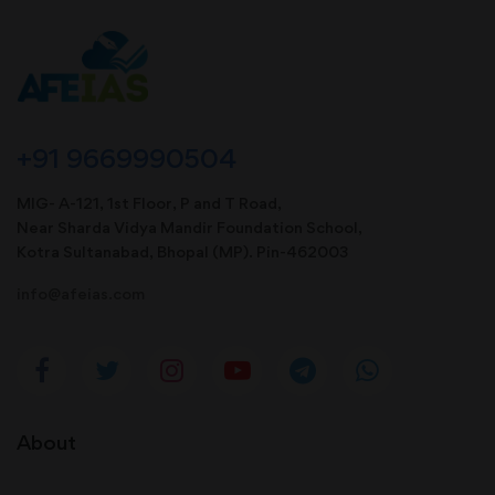
+91 9669990504
MIG- A-121, 1st Floor, P and T Road,
Near Sharda Vidya Mandir Foundation School,
Kotra Sultanabad, Bhopal (MP). Pin-462003
info@afeias.com
About