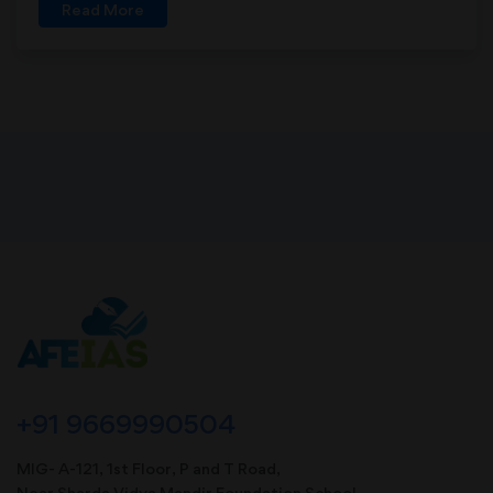
Read More
+91 9669990504
MIG- A-121, 1st Floor, P and T Road,
Near Sharda Vidya Mandir Foundation School,