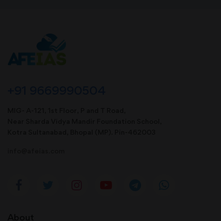
+91 9669990504
MIG- A-121, 1st Floor, P and T Road,
Near Sharda Vidya Mandir Foundation School,
Kotra Sultanabad, Bhopal (MP). Pin-462003
info@afeias.com
About