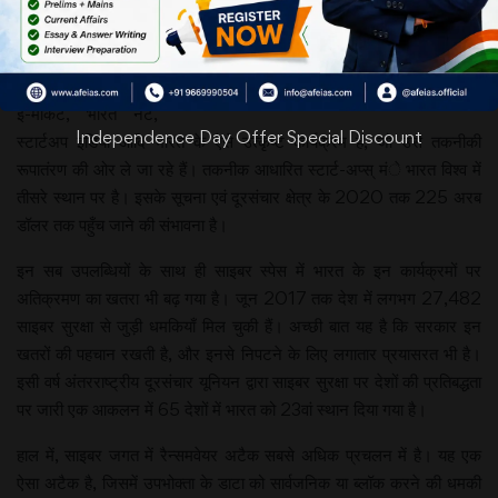
क्षेत्र में लगभग 50
प्रतिशत से अधिक की
साझेदारी भारत की है।
आधार, माई गव, गवर्नमेंट
ई-मार्केट, भारत नेट,
Independence Day Offer Special Discount
स्टार्टअप इंडिया आदि भारत के ऐसे उत्कृष्ट कार्यक्रम हैं, जो उसे तकनीकी
रूपातंरण की ओर ले जा रहे हैं। तकनीक आधारित स्टार्ट-अप्स् मंे भारत विश्व में
तीसरे स्थान पर है। इसके सूचना एवं दूरसंचार क्षेत्र के 2020 तक 225 अरब
डॉलर तक पहुँच जाने की संभावना है।
इन सब उपलब्धियों के साथ ही साइबर स्पेस में भारत के इन कार्यक्रमों पर
अतिक्रमण का खतरा भी बढ़ गया है। जून 2017 तक देश में लगभग 27,482
साइबर सुरक्षा से जुड़ी धमकियाँ मिल चुकी हैं। अच्छी बात यह है कि सरकार इन
खतरों की पहचान रखती है, और इनसे निपटने के लिए लगातार प्रयासरत भी है।
इसी वर्ष अंतरराष्ट्रीय दूरसंचार यूनियन द्वारा साइबर सुरक्षा पर देशों की प्रतिबद्धता
पर जारी एक आकलन में 65 देशों में भारत को 23वां स्थान दिया गया है।
हाल में, साइबर जगत में रैन्समवेयर अटैक सबसे अधिक प्रचलन में है। यह एक
ऐसा अटैक है, जिसमें उपभोक्ता के डाटा को सार्वजनिक या ब्लॉक करने की धमकी