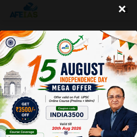
×
साइबर स्पेस की सुरक्षा जरूरी है।
A+
A-
Afeias
09 Jan 2018
Date:09-01-18
To Download
Click Here.
डिजीटल एवं तकनीक
आधारित अर्थव्यवस्था में
भारत विश्व में शीर्ष स्थान
रखता है। आउटसोर्सिंग