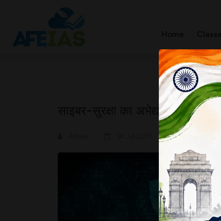
Home
Class
साइबर-सुरक्षा का अभेद्य कवच बनाने
A+
A-
Afeias
14 Jul 2017
ह
प