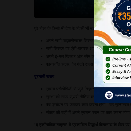
म
क
क
पूरे विश्व के किसी भी देश के किसी भी उद्यम में साइबर सुरक्षा
अपने सभी माइक्रोसाफ्ट सिस्टम को जल्द से जल्द पैच 
सभी सिस्टम पर एंटी-वायरस अपडेट करना होगा।
अपने ई-मेल फिल्टर और स्पैम को अधिक सुरक्षित बनाना 
फायरवॉल रूल्स, वेब गेटवे रूल्स और डिटेक्शन तंत्र में 
दूरगामी
उपाय
सूचना प्रौद्योगिकी से जुड़े डिज़ास्टर प्लान को मजबूत बन
सुरक्षा की साफ-सुथरी नीतियां बनानी होंगी। साइबर उपभोक
पैच प्रबंधन पर जमकर काम करना होगा। यह सुनिश्चित करन
संकट की घड़ी में अपने एक्शन प्लान पर काम करना होगा
‘
द
इकॉनॉमिक
टाइम्स
’
में
प्रकाशित
सिद्धार्थ
विश्वनाथ
के
लेख
पर