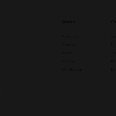
About
C
About Us
Au
Classes
Kn
Books
Vi
Contact
Mo
Mobile App
Re