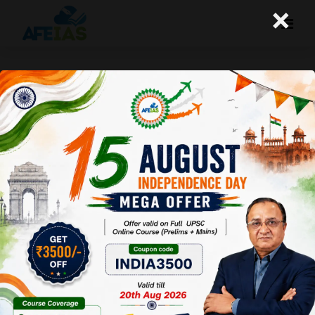
×
सरकारी नीतियों और कामकाज में न्यायालय का
बढ़ता हस्तक्षेप कितना उचित?
A+
A-
Afeias
20 Jun 2016
Date: 20-
06-16
To
Download
Click
Here
.