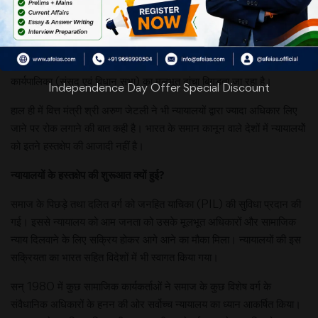
सरकार के कामों
में न्यायपालिका के
हस्तक्षेप से दिन
पर दिन भारतीय
कार्यपालिका (संसद एवं विधान सभा) का मूलभूत ढांचा बिगड़ता जा रहा है।
Independence Day Offer Special Discount
हाल ही में वित्त मंत्री श्री अरुण जेटली ने भी न्यायालयों द्वारा ज्यादा अधिकार लिए
जाने पर रोक लगाने की बात कही है। भारत के समान कानून वाले देशों में न्यायालयोें
को इतने हस्तक्षेप की आजादी नहीं है।
न्यायालयों
के
हस्तक्षेप
की
शुरूआत
क्यों
हुई
?
समाज के पिछड़े तथा दलित वर्ग को जनहित याचिका (PIL) की सुविधा प्रदान की
गई। इससे न्यायालय को आम जनता को उसके मूलभूत अधिकारों और सामाजिक
न्याय दिलवाने के लिए सक्रिय होकर आगे आने का मौका मिला। न्यायालयों की इस
सक्रियता का भारत सहित विदेशों में भी स्वागत किया गया।
सन् 1980 में कुछ सामाजिक कार्यकर्ताओं ने समाज के कुछ विशेष वर्ग के
संवैधानिक अधिकारों के हनन की ओर सर्वोच्च न्यायालय का ध्यान आकर्षित किया।