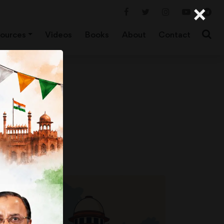
×
ources
Videos
Books
About
Contact
ी