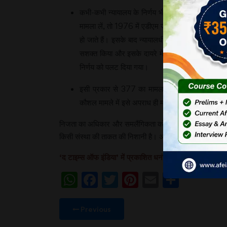
कभी-कभी न्यायालय के निर्णय भी जनहित में नहीं होते। इन
मामला लें, तो 1976 में एडीएम जबलपुर मामले में, उच्
हो जाते हैं। इसके बाद न्यायालधीश चंद्रचूड और पी.ए
सशक्त किया और इसके दायरे में सम्मान को भी शामिल क
निर्णय को पलट दिया गया।
इसी प्रकार से 377 का मामला है। भारतीय न्याय संहित
कौशल मामले में इसे अपराध ही माना गया था। लेकिन पांच
निजता का अधिकार और समलैंगिकता को अपराध की श्रेणी से बाहर निक
किसी संस्था की ताकत की निशानी है। अतः इसे बनाए रखा जाना
‘द टाइम्स ऑफ इंडिया
’
में प्रकाशित धनंजय महापात्र के लेख 
WhatsApp
Facebook
Twitter
Pinterest
Email
Share
Previous