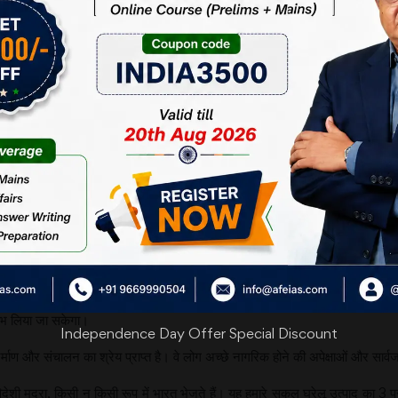
क उन्हें ओवरसीज़़ सिटीज़न ऑफ इंडिया (ओसीआई) कार्ड रखने की अनुमति दी जाती है।
ं वहाँ काम करने की छूट भर दी जाती है। लकिन उन्हें (1) मतदान (2) वैकल्पिक सार्वज
ने का अधिकार नहीं दिया जाता है। ”वसुधैव कुटुम्बकम्” की हमारी पारंपरिक दार्शनिक औ
िल हैं, दो या अनेक देशों की नागरिकता प्राप्त करने की छूट देते हैं।
ा को पैमाना बनाया जाता है, तब भी वे उस पर खरे उतरते हैं। सन् 1999 के कारगिल युद्
ूमिका निभाई थी। इसके परिणामस्वरूप ही पाकिस्तान पर पीछे हटने के लिए दबाव डाला गया 
ई थी।
ं नागरिकता से वंचित करने का प्रयत्न कर रहे हैं, तो यह बिल्कुल गलत लगता है। हमारे अ
कर रहे हैं, परन्तु ऐेसे किसी भी कारण से आज तक किसी को नागरिकता से वंचित नहीं क
स्थानीय स्तर पर लाभ ही होगा। विदेश में रह रहे लोगों को राजनैतिक अधिकार देकर उन
ाभ लिया जा सकेगा।
Independence Day Offer Special Discount
निर्माण और संचालन का श्रेय प्राप्त है। वे लोग अच्छे नागरिक होने की अपेक्षाओं और सा
ेशी मुद्रा, किसी न किसी रूप में भारत भेजते हैं। यह हमारे सकल घरेलू उत्पाद का 3 प्