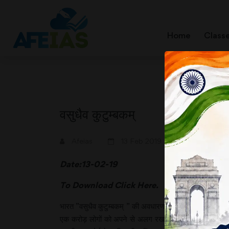
Home
Class
वसुधैव कुटुम्बकम्
A+
A-
Afeias
13 Feb 2019
Date:13-02-19
To Download
Click Here.
भारत ”वसुधैव कुटुम्बकम् ” की अवधारणा को आत्मसात करता चलता
एक करोड़ लोगों को अपने से अलग रखकर उनसे भेदभाव कर रहे हैं। पू