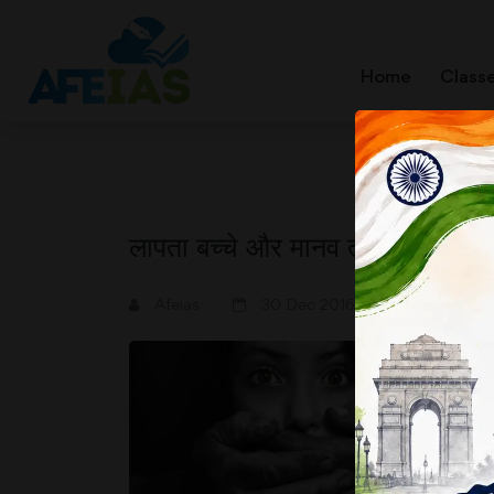
Home
Class
लापता बच्चे और मानव तस्करी
A+
A-
Afeias
30 Dec 2016
द
6