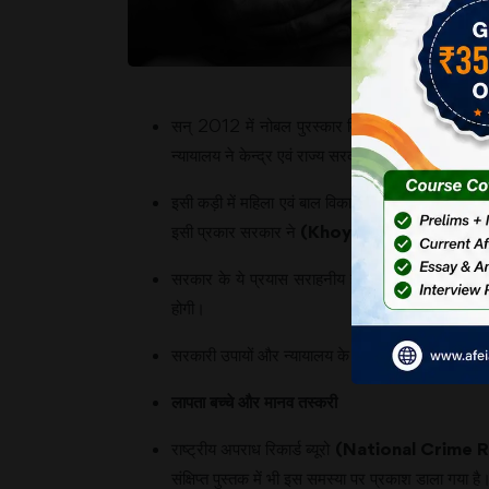
ह
व
सन् 2012 में नोबल पुरस्कार विजेता कैलाश सत्यार्थी 
न्यायालय ने केन्द्र एवं राज्य सरकारों को खोए बच्चों के ब
इसी कड़ी में महिला एवं बाल विकास मंत्रालय ने भी एक वे
इसी प्रकार सरकार ने
(Khoyapaya.gov.in)
नाम
सरकार के ये प्रयास सराहनीय हैं। अभी जनता में इन व
होगी।
सरकारी उपायों और न्यायालय के आदेश के अतिरिक्त लापता
लापता
बच्चे
और
मानव
तस्करी
राष्ट्रीय अपराध रिकार्ड ब्यूरो
(National Crime 
संक्षिप्त पुस्तक में भी इस समस्या पर प्रकाश डाला गया 