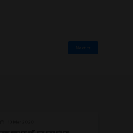
Next
13 Mar 2020
मानव बनाम पशु नहीं, वरन् मानव संग पशु