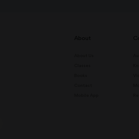
About
C
About Us
Au
Classes
Kn
Books
Vi
Contact
Mo
Mobile App
Re