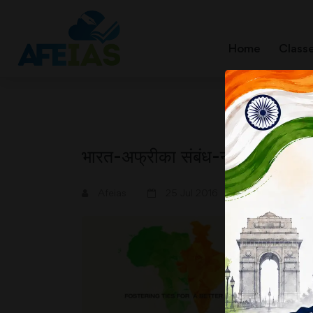
Home
Class
भारत-अफ्रीका संबंध-नए सोपान
A+
A-
Afeias
25 Jul 2016
प
इ