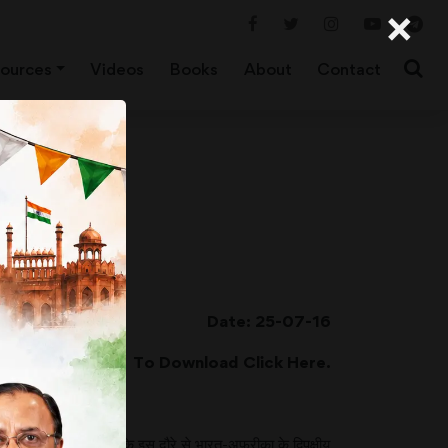
×
ources
Videos
Books
About
Contact
Date: 25-07-16
To Download Click
Here
.
ुई है।
 नहीं गय थे। अफ्रीका के इस दौरे से भारत-अफ्रीका के द्विपक्षीय