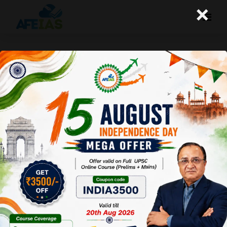
×
नुकसान में चल रहे बैंकों के लिए ठोस नीतियों का
अभाव
A+
A-
Afeias
01 Nov 2016
Date: 01-
11-16
To
Download
Click
Here