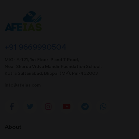
+91 9669990504
MIG- A-121, 1st Floor, P and T Road,
Near Sharda Vidya Mandir Foundation School,
Kotra Sultanabad, Bhopal (MP). Pin-462003
info@afeias.com
About