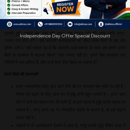
सन् 1991 से
पहले का दौर ऐसा था, जब हमारी अर्थव्यवस्था सिमटी हुई थी और सब कुछ नियंत्रण
में था। उदारीकरण के दौर के साथ अर्थव्यवस्था विकसित हुई। सन् 2000 तक
हमारा सकल घरेलू उत्पाद लगभग दुगुना हो गया। सन् 2008 तक व्यापार में बहुत
प्रगति हुई। इसके बाद ऐसा दौर आया, जब बाजार मंदी की तरफ जाने लगा।
Independence Day Offer Special Discount
व्यापार ठप्प होने लगे। इस बदलती अर्थव्यवस्था का सीधा संबंध बैकों से रहा और
हमेशा रहेगा। यहाँ सवाल यह है कि बदलती अर्थव्यवस्था के साथ क्या हमने अपने
बैंकों के प्रबंधन में बदलाव किया? ऐसा लगता नहीं है। हमारे बैंक-प्रबंधन और
नीतियों में क्या कमियां हैं, और उन्हें कैसे ठीक किया जा सकता है?
हमारे
बैंको की
समस्यायें
हमारे व्यावसायिक क्षेत्र द्वारा ऋण लेने की दर लगातार कम होती जा रही है।
निवेश को बढ़ाने के लिए ऋण-दर में वृद्धि होनी बहुत जरूरी है। अगर ऋण
लेने में कमी का कारण मांग की कमी है, तो इसे खपत में वृद्धि करके बढ़ाया जा
सकता है। परंतु अगर यह गैर-निष्पादित संपत्ति के कारण है, तो इसे बढ़ाना
संभव नहीं है।
उद्योगों में तो उदारीकरण देखने में आता है, परंतु उससे जुड़े बैंकिंग क्षेत्र में