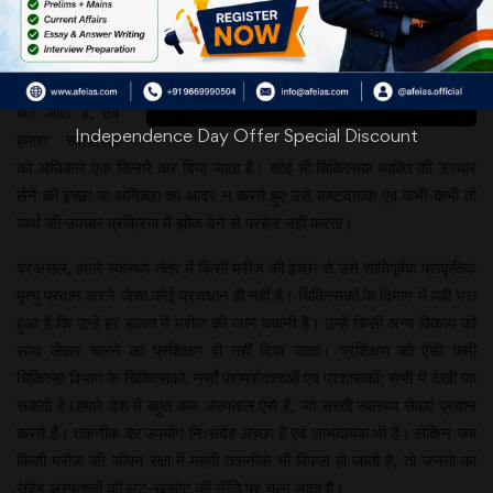
मृत्युशैय्या पर पड़े
किसी व्यक्ति को
स्वास्थ्य सेवा या
उपचार देने की
बात आती है, तब
Independence Day Offer Special Discount
हमारा स्वतंत्रता
का अधिकार एक किनारे कर दिया जाता है। कोई भी चिकित्सक व्यक्ति की उपचार
लेने की इच्छा या अनिच्छा का आदर न करते हुए उसे कष्टदायक एवं कभी-कभी तो
व्यर्थ की उपचार प्रक्रिया में झोंक देने से परहेज नहीं करता।
दरअसल, हमारे स्वास्थ्य तंत्र में किसी मरीज की इच्छा से उसे शांतिपूर्वक प्राकृतिक
मृत्यु प्रदान करने जैसा कोई प्रावधान ही नहीं है। चिकित्सकों के दिमाग में यही भरा
हुआ है कि उन्हें हर हालत में मरीज की जान बचानी है। उन्हें किसी अन्य विकल्प को
साथ लेकर चलने का प्रशिक्षण ही नहीं दिया जाता। प्रशिक्षण की ऐसी कमी
चिकित्सा विभाग के चिकित्सको, नर्सों परामर्शदाताओं एवं प्रशासकों; सभी में देखी जा
सकती है।हमारे देश में बहुत कम अस्पताल ऐसे हैं, जो सस्ती स्वास्थ्य सेवाएं प्रदान
करते हैं। तकनीक का उपयोग निःसंदेह अच्छा है एवं लाभदायक भी है। लेकिन जब
किसी मरीज की जीवन रक्षा में महंगी तकनीक भी विफल हो जाती है, तो जनता का
संदेह अस्पतालों की लूट-खसोट की नीति पर चला जाता है।