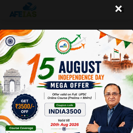
×
‘इच्छा-मृत्यु’ की स्वतंत्रता दी जाए
A+
A-
Afeias
02 Nov 2017
Date:02-11-17
To Download
Click Here.
हमारा संविधान हमें
स्वतंत्रता का
अधिकार देता है।
परन्तु जब