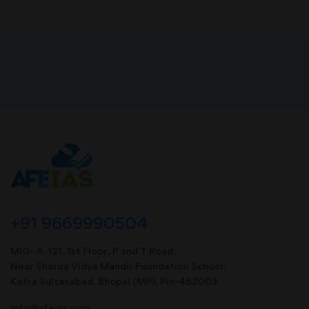
+91 9669990504
MIG- A-121, 1st Floor, P and T Road,
Near Sharda Vidya Mandir Foundation School,
Kotra Sultanabad, Bhopal (MP). Pin-462003
info@afeias.com