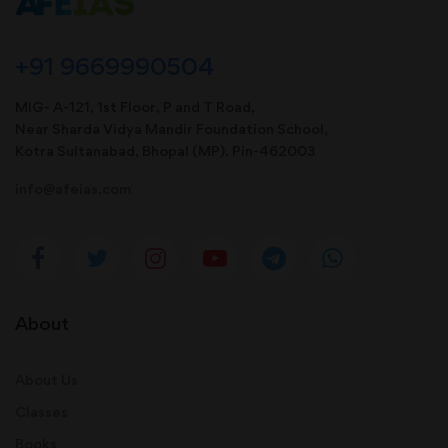
+91 9669990504
MIG- A-121, 1st Floor, P and T Road,
Near Sharda Vidya Mandir Foundation School,
Kotra Sultanabad, Bhopal (MP). Pin-462003
info@afeias.com
About
About Us
Classes
Books