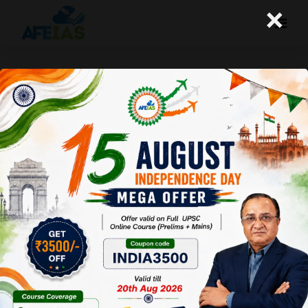
×
27-02-2025 (Important News
Clippings)
A+
A-
Afeias
27 Feb 2025
To Download
Click Here.
Date: 27-02-25