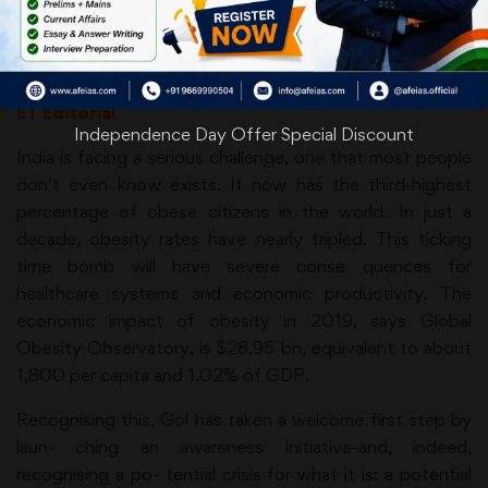
India Must Eat Better To Not
Get Waisted
ET Editorial
Independence Day Offer Special Discount
India is facing a serious challenge, one that most people
don’t even know exists. It now has the third-highest
percentage of obese citizens in the world. In just a
decade, obesity rates have nearly tripled. This ticking
time bomb will have severe conse quences for
healthcare systems and economic productivity. The
economic impact of obesity in 2019, says Global
Obesity Observatory, is $28.95 bn, equivalent to about
1,800 per capita and 1.02% of GDP.
Recognising this, Gol has taken a welcome first step by
laun- ching an awareness initiative-and, indeed,
recognising a po- tential crisis for what it is: a potential