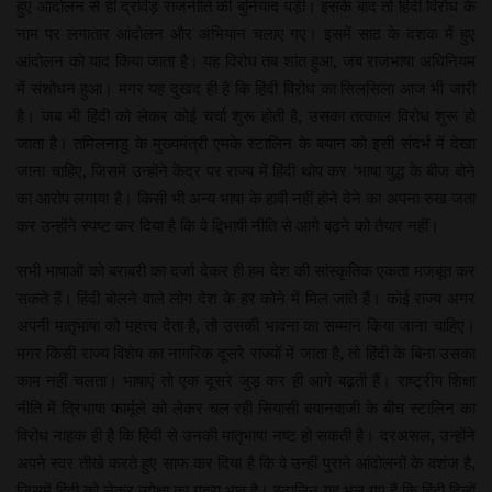
हुए आंदोलन से ही द्रविड़ राजनीति की बुनियाद पड़ी। इसके बाद तो हिंदी विरोध के
नाम पर लगातार आंदोलन और अभियान चलाए गए। इसमें साठ के दशक में हुए
आंदोलन को याद किया जाता है। यह विरोध तब शांत हुआ, जब राजभाषा अधिनियम
में संशोधन हुआ। मगर यह दुखद ही है कि हिंदी विरोध का सिलसिला आज भी जारी
है। जब भी हिंदी को लेकर कोई चर्चा शुरू होती है, उसका तत्काल विरोध शुरू हो
जाता है। तमिलनाडु के मुख्यमंत्री एमके स्टालिन के बयान को इसी संदर्भ में देखा
जाना चाहिए, जिसमें उन्होंने केंद्र पर राज्य में हिंदी थोप कर ‘भाषा युद्ध के बीज बोने
का आरोप लगाया है। किसी भी अन्य भाषा के हावी नहीं होने देने का अपना रुख जता
कर उन्होंने स्पष्ट कर दिया है कि वे द्विभाषी नीति से आगे बढ़ने को तैयार नहीं।
सभी भाषाओं को बराबरी का दर्जा देकर ही हम देश की सांस्कृतिक एकता मजबूत कर
सकते हैं। हिंदी बोलने वाले लोग देश के हर कोने में मिल जाते हैं। कोई राज्य अगर
अपनी मातृभाषा को महत्त्व देता है, तो उसकी भावना का सम्मान किया जाना चाहिए।
मगर किसी राज्य विशेष का नागरिक दूसरे राज्यों में जाता है, तो हिंदी के बिना उसका
काम नहीं चलता। भाषाएं तो एक दूसरे जुड़ कर ही आगे बढ़ती हैं। राष्ट्रीय शिक्षा
नीति में त्रिभाषा फार्मूले को लेकर चल रही सियासी बयानबाजी के बीच स्टालिन का
विरोध नाहक ही है कि हिंदी से उनकी मातृभाषा नष्ट हो सकती है। दरअसल, उन्होंने
अपने स्वर तीखे करते हुए साफ कर दिया है कि वे उन्हीं पुराने आंदोलनों के वशंज है,
जिसमें हिंदी को लेकर उपेक्षा का गहरा भाव है। स्टालिन यह भूल गए हैं कि हिंदी दिलों