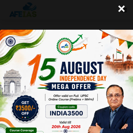
×
08-02-2025 (Important News
Clippings)
A+
A-
Afeias
08 Feb 2025
To Download
Click Here.