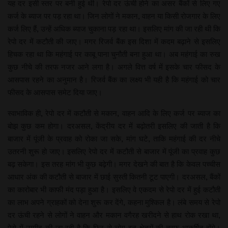
यह दर इसी स्तर पर बनी हुई थी। रेपो दर ऊंची होने का असर बैंकों से लिए गए
कर्ज के ब्याज पर पड़ रहा था। जिन लोगों ने मकान, वाहन या किसी रोजगार के लिए
कर्ज लिए हैं, उन्हें अधिक ब्याज चुकाना पड़ रहा था। इसलिए मांग की जा रही थी कि
रेपो दर में कटौती की जाए। मगर रिजर्व बैंक इस दिशा में कदम बढ़ाने से इसलिए
हिचक रहा था कि महंगाई पर काबू पाना चुनौती बना हुआ था। अब महंगाई का रुख
कुछ नीचे की तरफ नजर आने लगा है। अगले वित्त वर्ष में इसके चार फीसद के
आसपास रहने का अनुमान है। रिजर्व बैंक का लक्ष्य भी यही है कि महंगाई को चार
फीसद के आसपास समेट दिया जाए।
स्वाभाविक ही, रेपो दर में कटौती से मकान, वाहन आदि के लिए कर्ज पर ब्याज का
बोझ कुछ कम होगा। दरअसल, केंद्रीय दर में बढ़ोतरी इसलिए की जाती है कि
बाजार में पूंजी के प्रवाह को रोका जा सके, मांग घटे, ताकि महंगाई की दर नीचे
उतरनी शुरू हो जाए। इसलिए रेपो दर में कटौती से बाजार में पूंजी का प्रवाह कुछ
बढ़ सकेगा। इस तरह मांग भी कुछ बढ़ेगी। मगर देखने की बात है कि केवल पच्चीस
आधार अंक की कटौती से बाजार में छाई सुस्ती कितनी टूट पाएगी। दरअसल, बैंकों
का कारोबार भी काफी मंद पड़ा हुआ है। इसलिए वे एकदम से रेपो दर में हुई कटौती
का लाभ अपने ग्राहकों को देना शुरू कर देंगे, कहना मुश्किल है। लंबे समय से रेपो
दर ऊंची रहने से लोगों ने वाहन और मकान वगैरह खरीदने से हाथ रोक रखा था,
ऐसे में उम्मीद की जा रही है कि फिर से लोग इन क्षेत्रों की तरफ आकर्षित होंगे।