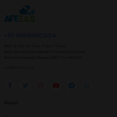
+91 9669990504
MIG- A-121, 1st Floor, P and T Road,
Near Sharda Vidya Mandir Foundation School,
Kotra Sultanabad, Bhopal (MP). Pin-462003
info@afeias.com
About