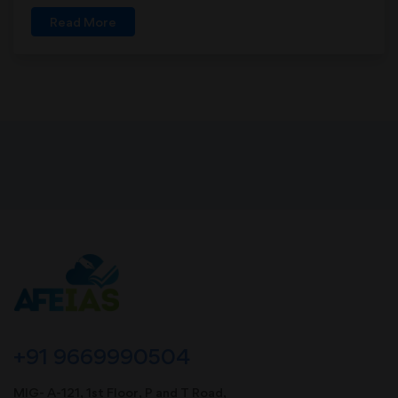
Read More
+91 9669990504
MIG- A-121, 1st Floor, P and T Road,