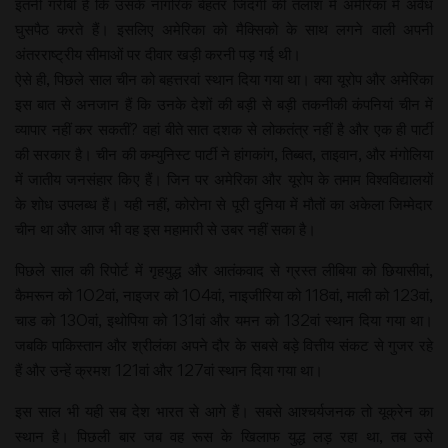
इतनी गरीबी है कि उसके नागरिक बेहतर जिंदगी की तलाश में अमेरिका में अवैध
घुसपैठ करते हैं। इसलिए अमेरिका को मैक्सिको के साथ लगने वाली अपनी
अंतरराष्ट्रीय सीमाओं पर दीवार खड़ी करनी पड़ गई थी।
ऐसे ही, पिछले साल चीन को बहत्तरवां स्थान दिया गया था। क्या यूरोप और अमेरिका
इस बात से अनजान हैं कि उनके देशों की बड़ी से बड़ी तकनीकी कंपनियां चीन में
व्यापार नहीं कर सकतीं? वहां बीते सात दशक से लोकतंत्र नहीं है और एक ही पार्टी
की सरकार है। चीन की कम्युनिस्ट पार्टी ने हांगकांग, तिब्बत, ताइवान, और मंगोलिया
में जातीय जनसंहार किए हैं। जिन पर अमेरिका और यूरोप के तमाम विश्वविद्यालयों
के शोध उपलब्ध हैं। यही नहीं, कोरोना से पूरी दुनिया में मौतों का अकेला जिम्मेदार
चीन था और आज भी वह इस महामारी से उबर नहीं सका है।
पिछले साल की रिपोर्ट में गृहयुद्ध और आतंकवाद से ग्रस्त लीबिया को छियासीवां,
कैमरून को 102वां, नाइजर को 104वां, नाइजीरिया को 118वां, माली को 123वां,
चाड को 130वां, इथोपिया को 131वां और यमन को 132वां स्थान दिया गया था।
जबकि पाकिस्तान और श्रीलंका अपने दौर के सबसे बड़े वित्तीय संकट से गुजर रहे
हैं और उन्हें क्रमश 121वां और 127वां स्थान दिया गया था।
इस साल भी यही सब देश भारत से आगे हैं। सबसे आश्चर्यजनक तो यूक्रेन का
स्थान है। पिछली बार जब वह रूस के खिलाफ युद्ध लड़ रहा था, तब उसे