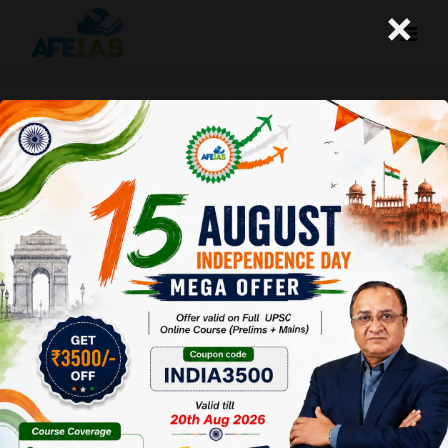
×
04-04-2023 (Important News
Clippings)
A+
A-
Afeias
04 Apr 2023
To Download
Click Here.