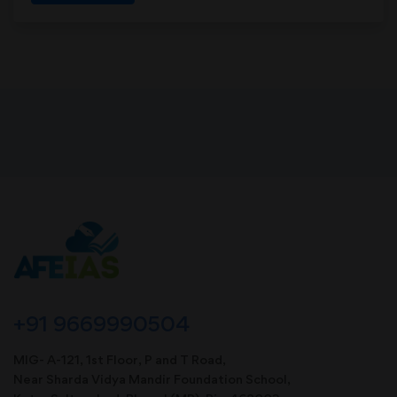
+91 9669990504
MIG- A-121, 1st Floor, P and T Road,
Near Sharda Vidya Mandir Foundation School,