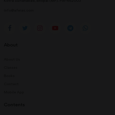
Kotra Sultanabad, Bhopal (MP). Pin-462003
info@afeias.com
About
About Us
Classes
Books
Contact
Mobile App
Contents