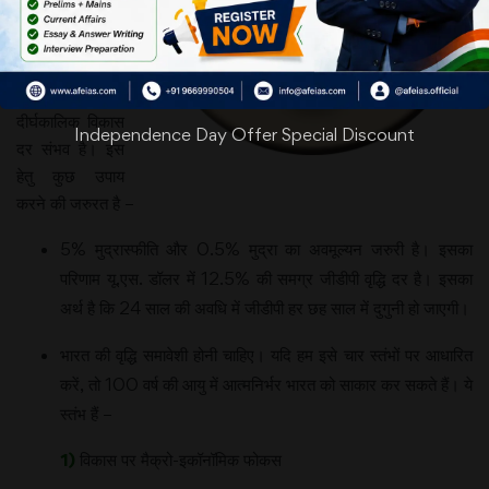
रखनी होगी।
प्रमुख अर्थशास्त्री
सुब्रमण्यम का तर्क
है कि 8% की
दीर्घकालिक विकास
Independence Day Offer Special Discount
दर संभव है। इस
हेतु कुछ उपाय
करने की जरुरत है –
5% मुद्रास्फीति और 0.5% मुद्रा का अवमूल्यन जरुरी है। इसका
परिणाम यू.एस. डॉलर में 12.5% की समग्र जीडीपी वृद्धि दर है। इसका
अर्थ है कि 24 साल की अवधि में जीडीपी हर छह साल में दुगुनी हो जाएगी।
भारत की वृद्धि समावेशी होनी चाहिए। यदि हम इसे चार स्तंभों पर आधारित
करें, तो 100 वर्ष की आयु में आत्मनिर्भर भारत को साकार कर सकते हैं। ये
स्तंभ हैं –
1)
विकास पर मैक्रो-इकॉनॉमिक फोकस